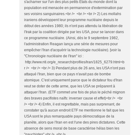
s'acharner sur l'un des plus petits Etats du monde dont la
population est menacée en permanence d'extermination par
ses voisins sanguinaires.<br /> <br /> <br /> 2) Les mollahs
iraniens développent leur programme nucléaire depuis le
début des années 1980; ils n'ont pas attendu la libération de
l'Irak par la coalition dirigée par les USA, pour se lancer dans
ce programme nucléaire. (Ainsi, dès le 9 septembre 1982,
l'administration Reagan lança une série de mesures pour
empêcher l'Iran d'acquérir la technologie nucléaire). [voir la
"Chronologie nucléaire de l'Iran" ici :
http://www.nti.org/e_research/profiles/Iran/1825_6279.html<b
r /> <br /> <br /> 3) Pendant plus de 26 ans, les USA n'ont pas
attaqué l'Iran, bien que ce pays n'avait pas de bombe
atomique. C'est uniquement parce que le dictateur fou d'Iran
veut se doter de cette arme, que les USA se préparent à
attaquer l'Iran. (ETF commet une fois de plus le péché mignon
des braves pacifistes naïfs: inverser cause et effet)<br /> <br
/> <br /> 4) Enfin, il est regrettable, mais pas surprenant, de
constater qu'à aucun endroit ETF ne mentionne le fait que les
USA sont le plus remarquable pays démocratique de la
planète, alors que l'Iran en est l'une des pires dictatures. Cette
absence de sens moral de base caractérise hélas bien les
"gauchistes".<br /> <br />