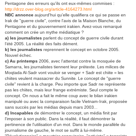
Pentagone des erreurs qu'ils ont eux-mêmes commises :
http://drzz.over-blog.org/article-4164273.html
NBC annonce
aujourd'hui qu'elle qualifiera ce qui se passe en
Irak de "guerre civile", contre l'avis de la Maison Blanche, du
Pentagone et du gouvernement irakien. Avez-vous remarqué
comment on crée un mythe médiatique ?
a) les journalistes
parlent du concept de guerre civile durant
l'été 2005. La réalité des faits dément.
b) les journalistes
reprennent le concept en octobre 2005.
Nouvel échec.
c) Au printemps
2006, avec l'attentat contre la mosquée de
Samarra, les journalistes tiennent leur prétexte. Les milices de
Moqtada Al-Sadr vont vouloir se venger + Sadr est chiite = les
chiites veulent massacrer du Sunnite. Le concept de "guerre
civile" revient à la charge. Peu importe que Sadr ne représente
pas les chiites, mais leur frange extrémiste. Seul compte le
concept. On nous a fait le même coup avec le bilan irakien
manipulé ou avec la comparaison facile Vietnam-Irak, proposée
sans succès par les médias depuis mars 2003...
d) Incapables
de démontrer le concept, un média finit par
l'imposer à son public. Dans la réalité, il faut démontrer la
pertinence de l'utilisation d'un mot. Dans le monde parallèle du
journalisme de gauche, le mot se suffit à lui-même.