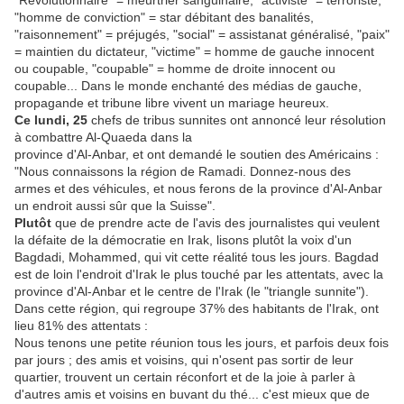
"Révolutionnaire" = meurtrier sanguinaire, "activiste" = terroriste,
"homme de conviction" = star débitant des banalités,
"raisonnement" = préjugés, "social" = assistanat généralisé, "paix"
= maintien du dictateur, "victime" = homme de gauche innocent
ou coupable, "coupable" = homme de droite innocent ou
coupable... Dans le monde enchanté des médias de gauche,
propagande et tribune libre vivent un mariage heureux.
Ce lundi, 25
chefs de tribus sunnites ont annoncé leur résolution
à combattre Al-Quaeda dans la
province d'Al-Anbar, et ont demandé le soutien des Américains :
"Nous connaissons la région de Ramadi. Donnez-nous des
armes et des véhicules, et nous ferons de la province d'Al-Anbar
un endroit aussi sûr que la Suisse".
Plutôt
que de prendre acte de l'avis des journalistes qui veulent
la défaite de la démocratie en Irak, lisons plutôt la voix d'un
Bagdadi, Mohammed, qui vit cette réalité tous les jours. Bagdad
est de loin l'endroit d'Irak le plus touché par les attentats, avec la
province d'Al-Anbar et le centre de l'Irak (le "triangle sunnite").
Dans cette région, qui regroupe 37% des habitants de l'Irak, ont
lieu 81% des attentats :
Nous tenons une petite réunion tous les jours, et parfois deux fois
par jours ; des amis et voisins, qui n'osent pas sortir de leur
quartier, trouvent un certain réconfort et de la joie à parler à
d'autres amis et voisins en buvant du thé... c'est mieux que de