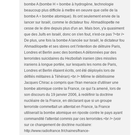
bombe A (bombe H = bombe à hydrogène, technologie
beaucoup plus difficile à mettre en oeuvre que celle de la
bombe A = bombe atomique). Ils ont seulement envie de la
lancer sur Israël, comme le dictateur fou Ahmadilopette ne
cesse de le dire depuis plus d'un an. Mais bon, y'a quasiment
que des Juifs en Israël, donc on s'en fout, n'est-ce pas ?<br />
De plus, une fois la bombe A lancée sur Israël, le dictateur fou
Ahmadilopette et ses sbires ont l'intention de détruire Paris,
Londres et Berlin avec des bombes A détonnées par des
terroristes suicidaires du Hezbollah iranien (des missiles
iraniens à longue portée, sur lesquels les noms de Paris,
Londres et Berlin étaient écrits, ont été déployés lors de
défilés militaires à Téhéran).<br /> Même le débilissime
Jacques Chirac a compris que l'Iran menace d'utiliser une
bombe atomique contre la France, ce qui l'a amené, lors de
son discours du 19 janvier 2006, à redéfinir la doctrine
nucléaire de la France, en déclarant que si un groupe
terroriste commettait un attentat en France, la France
utiliserait la bombe atomique en riposte contre le pays ayant
commandité l'attentat commis par ces terroristes.<br /> (voir
sur ce changement de doctrine nucléaire:
http://www.radiofrance.fr/chaines/france-