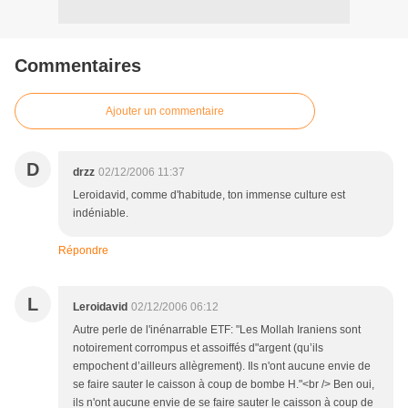
Commentaires
Ajouter un commentaire
D
drzz
02/12/2006 11:37
Leroidavid, comme d'habitude, ton immense culture est
indéniable.
Répondre
L
Leroidavid
02/12/2006 06:12
Autre perle de l'inénarrable ETF: "Les Mollah Iraniens sont
notoirement corrompus et assoiffés d"argent (qu’ils
empochent d’ailleurs allègrement). Ils n'ont aucune envie de
se faire sauter le caisson à coup de bombe H."<br /> Ben oui,
ils n'ont aucune envie de se faire sauter le caisson à coup de