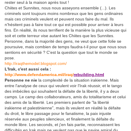
rester seul à la maison après tout !
Chiites et Sunnites, nous nous asseyons ensemble (...). Les
criminels sont toujours moins nombreux que les gens ordinaires
mais ces criminels veulent et peuvent nous faire du mal. Ils
n'hésitent pas à faire tout ce qui est possible pour arriver à leurs
fins. En réalité, ils nous terrifient de la manière la plus vicieuse qui
soit et cette terreur vise autant les Chiites que les Sunnites.
Personne, dans la majorité des gens, ne veut que cette folie se
poursuive, mais combien de temps faudra-t-il pour que nous sous
sentions en sécurité ? C'est la question que tout le monde se
pose.
http://iraqthemodel.blogspot.com/
L'Irak, c'est aussi cela
:
http://www.defendamerica.mil/iraq/
rebuilding.html
Personne ne nie
la complexité de la situation irakienne. Mais
entre l'analyse de ceux qui veulent voir l'Irak réussir, et le tango
des imbéciles qui souhaitent la défaite de la liberté, il y a deux
camps. Le camp des collaborateurs, amis du totalitarisme et celui
des amis de la liberté. Les premiers parlent de "la liberté
irakienne et palestinienne", mais ils veulent en réalité la défaite
du droit, le libre passage pour le fanatisme, la paix injuste
réservée aux peuples silencieux, et finalement la défaite du
monde libre. Les seconds, et j'en fais partie, reconnaissent les
difficultés en Irak mais ne veulent pas que le navire amiral du