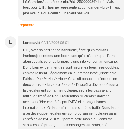
info/dossiers/laune/index.php?rid=250000086)<br /> Mais
bon, pour ETF, l'Iran ne représente aucun danger.<br /> Il n'est
pire aveugle que celui qui ne veut pas voir.
Répondre
L
Leroidavid
02/12/2006 06:01
ETF, avec sa pertinence habituelle, écrit: "[Les mollahs
iraniens] ont retenu une leçon: tant qu'ils n'auront pas l'arme
atomique, ils seront à la merci d'une intervention américaine.
Donc bien évidemment, ils vont mettre les bouchées doubles,
comme le firent illégalement en leur temps Israël, l'Inde et le
Pakistan"<br /> <br /> <br /> Cela fait beaucoup d'erreurs en
deux phrases:<br /> <br /> <br /> 1) Israël a développé tout à
fait légalement son arme nucléaire: seuls les pays ayant
ratifié le "Traité de Non-Prolifération Nucléaire" doivent
accepter d'être contrôlés par l'AIEA et les organismes
internationaux. Or Israël n'a jamais signé ce traité. Donc Israël
a pu développer légalement son programme nucléaire sans
contrôles de l'AEIA. Il faut perdre cette manie qui consiste
sans cesse à propager des mensonges sur Israël, et à