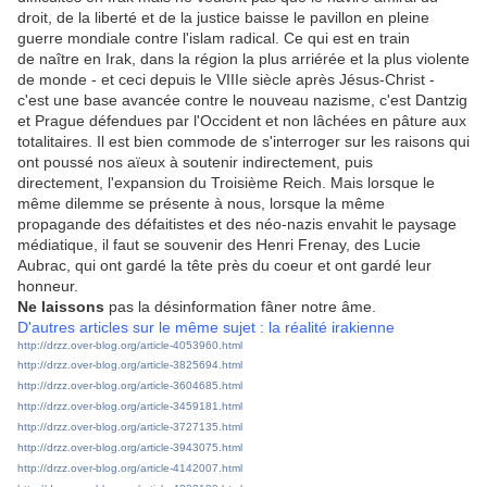
droit, de la liberté et de la justice baisse le pavillon en pleine
guerre mondiale contre l'islam radical. Ce qui est en train
de naître en Irak, dans la région la plus arriérée et la plus violente
de monde - et ceci depuis le VIIIe siècle après Jésus-Christ -
c'est une base avancée contre le nouveau nazisme, c'est Dantzig
et Prague défendues par l'Occident et non lâchées en pâture aux
totalitaires. Il est bien commode de s'interroger sur les raisons qui
ont poussé nos aïeux à soutenir indirectement, puis
directement, l'expansion du Troisième Reich. Mais lorsque le
même dilemme se présente à nous, lorsque la même
propagande des défaitistes et des néo-nazis envahit le paysage
médiatique, il faut se souvenir des Henri Frenay, des Lucie
Aubrac, qui ont gardé la tête près du coeur et ont gardé leur
honneur.
Ne laissons
pas la désinformation fâner notre âme.
D'autres articles sur le même sujet : la réalité irakienne
http://drzz.over-blog.org/article-4053960.html
http://drzz.over-blog.org/article-3825694.html
http://drzz.over-blog.org/article-3604685.html
http://drzz.over-blog.org/article-3459181.html
http://drzz.over-blog.org/article-3727135.html
http://drzz.over-blog.org/article-3943075.html
http://drzz.over-blog.org/article-4142007.html