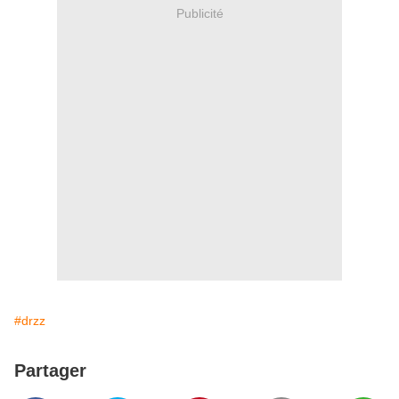
Publicité
#drzz
Partager