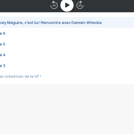
bey Maguire, c'est lui ! Rencontre avec Damien Witecka
e 6
e 5
e 4
e 3
s créatrices de la VF !
e 2
e 1
e Mektoub My Love arrive enfin ! Rencontre avec Shaïn Boumedine et Sal
i : après Toni en famille
elle réalise le bouleversant Dites lui que je l'aime