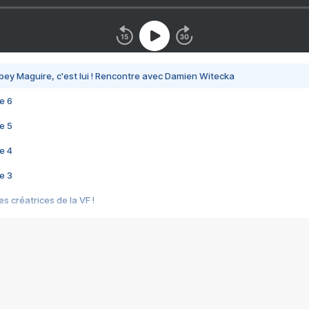
bey Maguire, c'est lui ! Rencontre avec Damien Witecka
e 6
e 5
e 4
e 3
s créatrices de la VF !
e 2
e 1
e Mektoub My Love arrive enfin ! Rencontre avec Shaïn Boumedine et Sal
i : après Toni en famille