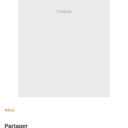
Publicité
#drzz
Partager