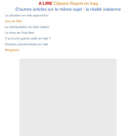
A LIRE
Citizens Report on Iraq
D'autres articles sur le même sujet : la réalité irakienne
La situation en Irak aujourd'hui
Jour de fête
La manipulation du bilan irakien
Le futur de l'Irak libre
Y'a-t-il une guerre civile en Irak ?
Victoires anti-terroristes en Irak
Réagissez