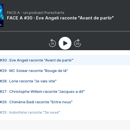
FACE A - un podcast Purecharts
FACE A #30 : Eve Angeli raconte "Avant de partir"
#30 : Eve Angeli raconte "Avant de partir"
#29 : MC Solaar raconte "Bouge de là"
28 : Lorie raconte "Je vais vite"
#27 : Christophe Willem raconte "Jacques a dit"
#26 : Chimène Badi raconte "Entre nous"
#25 : Indochine raconte "3e sexe"
#24 : Zaho raconte "C'est chelou"