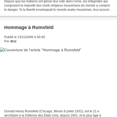
Depuis que les Irakiens ont glissé leur vote dans l'urne, les intégristes qui
composent la majorité des chefs religieux musulmans du monde a compris
le danger. Si la liberté enveloppait le monde arabo-musulman, leur pouvoir
allait disparaître, les femmes...
Hommage à Rumsfeld
Publié le 13/11/2006 à 00:00
Par
drzz
Donald Henry Rumsfeld (Chicago, Illinois 9 juillet 1932), est le 21 e
secrétaire à la Défense des États-Unis, depuis 2001, et le plus âgé à