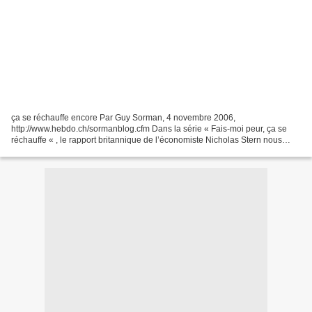
ça se réchauffe encore Par Guy Sorman, 4 novembre 2006,
http://www.hebdo.ch/sormanblog.cfm Dans la série « Fais-moi peur, ça se
réchauffe « , le rapport britannique de l’économiste Nicholas Stern nous
soumet une énigme philosophique intéressante . Laissons...