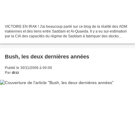
VICTOIRE EN IRAK ! J'ai beaucoup parlé sur ce blog de la réalité des ADM
irakiennes et des liens entre Saddam et Al-Quaeda. Il y a eu sur-estimation
par la CIA des capacités du régime de Saddam à fabriquer des stocks
d'Armes de Destruction Massive. Cela...
Bush, les deux dernières années
Publié le 30/11/2006 à 00:00
Par
drzz