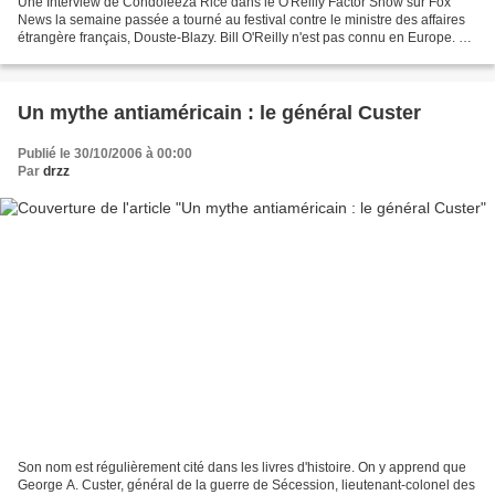
Une Interview de Condoleeza Rice dans le O'Reilly Factor Show sur Fox
News la semaine passée a tourné au festival contre le ministre des affaires
étrangère français, Douste-Blazy. Bill O'Reilly n'est pas connu en Europe. Le
simple fait qu'il anime une...
Un mythe antiaméricain : le général Custer
Publié le 30/10/2006 à 00:00
Par
drzz
Son nom est régulièrement cité dans les livres d'histoire. On y apprend que
George A. Custer, général de la guerre de Sécession, lieutenant-colonel des