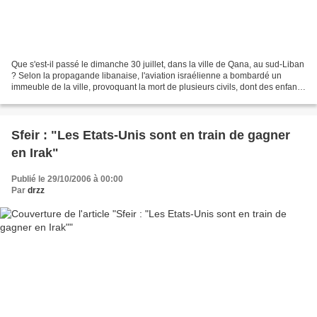
Que s'est-il passé le dimanche 30 juillet, dans la ville de Qana, au sud-Liban
? Selon la propagande libanaise, l'aviation israélienne a bombardé un
immeuble de la ville, provoquant la mort de plusieurs civils, dont des enfants.
A) Bornons-nous, d'un...
Sfeir : "Les Etats-Unis sont en train de gagner
en Irak"
Publié le 29/10/2006 à 00:00
Par
drzz