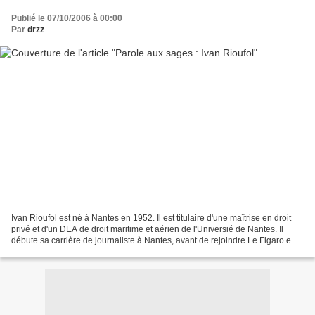
Publié le 07/10/2006 à 00:00
Par
drzz
Ivan Rioufol est né à Nantes en 1952. Il est titulaire d'une maîtrise en droit
privé et d'un DEA de droit maritime et aérien de l'Universié de Nantes. Il
débute sa carrière de journaliste à Nantes, avant de rejoindre Le Figaro en
1985. Rédacteur en chef...