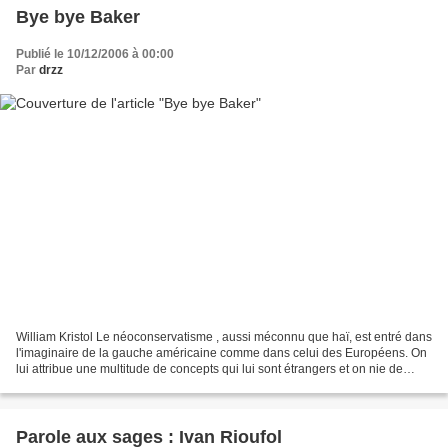
Bye bye Baker
Publié le 10/12/2006 à 00:00
Par
drzz
William Kristol Le néoconservatisme , aussi méconnu que haï, est entré dans
l'imaginaire de la gauche américaine comme dans celui des Européens. On
lui attribue une multitude de concepts qui lui sont étrangers et on nie de
nombreux autres qu'il a défendus,...
Parole aux sages : Ivan Rioufol