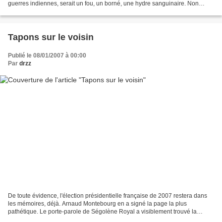
guerres indiennes, serait un fou, un borné, une hydre sanguinaire. Non
content de mener des massacres...
Tapons sur le voisin
Publié le 08/01/2007 à 00:00
Par
drzz
De toute évidence, l'élection présidentielle française de 2007 restera dans
les mémoires, déjà. Arnaud Montebourg en a signé la page la plus
pathétique. Le porte-parole de Ségolène Royal a visiblement trouvé la
parade pour expliquer l'énorme déficit des...