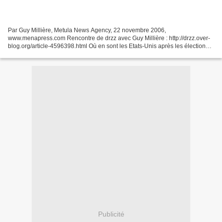
Par Guy Millière, Metula News Agency, 22 novembre 2006,
www.menapress.com Rencontre de drzz avec Guy Millière : http://drzz.over-
blog.org/article-4596398.html Où en sont les Etats-Unis après les élections
du 8 novembre dernier ? Quelles sont les conséquences...
Publicité