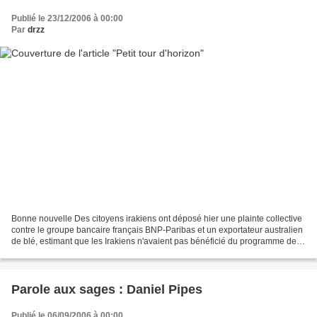
Publié le 23/12/2006 à 00:00
Par
drzz
Bonne nouvelle Des citoyens irakiens ont déposé hier une plainte collective
contre le groupe bancaire français BNP-Paribas et un exportateur australien
de blé, estimant que les Irakiens n'avaient pas bénéficié du programme des
Nations Unies "Pétrole contre...
Parole aux sages : Daniel Pipes
Publié le 06/09/2006 à 00:00