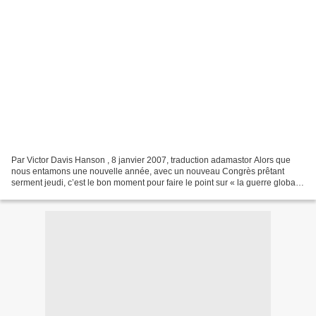
Par Victor Davis Hanson , 8 janvier 2007, traduction adamastor Alors que
nous entamons une nouvelle année, avec un nouveau Congrès prêtant
serment jeudi, c’est le bon moment pour faire le point sur « la guerre globale
à la terreur ». L’énorme puissance...