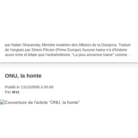
par Natan Sharansky, Ministre israélien des Affaires de la Diaspora. Traduit
de l'anglais par Simon Pilczer (Primo Europe) Aucune haine n'a d'histoire
aussi riche et létale que l'antisémitisme. "La plus ancienne haine" comme
l'historien Robert Wistrich...
ONU, la honte
Publié le 13/12/2006 à 00:00
Par
drzz