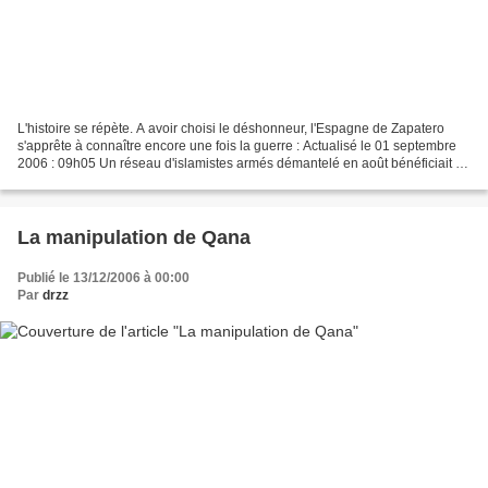
L'histoire se répète. A avoir choisi le déshonneur, l'Espagne de Zapatero
s'apprête à connaître encore une fois la guerre : Actualisé le 01 septembre
2006 : 09h05 Un réseau d'islamistes armés démantelé en août bénéficiait de
complicités dans l'armée et...
La manipulation de Qana
Publié le 13/12/2006 à 00:00
Par
drzz