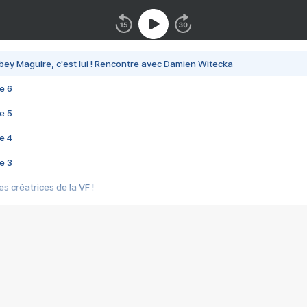
bey Maguire, c'est lui ! Rencontre avec Damien Witecka
e 6
e 5
e 4
e 3
s créatrices de la VF !
e 2
e 1
e Mektoub My Love arrive enfin ! Rencontre avec Shaïn Boumedine et Sal
i : après Toni en famille