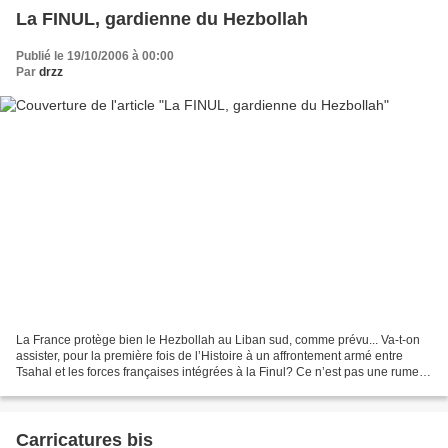
La FINUL, gardienne du Hezbollah
Publié le 19/10/2006 à 00:00
Par
drzz
La France protège bien le Hezbollah au Liban sud, comme prévu... Va-t-on
assister, pour la première fois de l’Histoire à un affrontement armé entre
Tsahal et les forces françaises intégrées à la Finul? Ce n’est pas une rumeur
colportée par des médias...
Carricatures bis