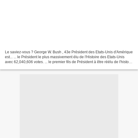
Le saviez-vous ? George W. Bush , 43e Président des Etats-Unis d'Amérique
est... ... le Président le plus massivement élu de l'Histoire des Etats-Unis
avec 62,040,606 votes. ... le premier fils de Président à être réélu de l'histoire
des Etats-Unis. ......