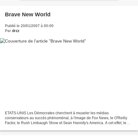
Brave New World
Publié le 20/01/2007 à 00:00
Par
drzz
ETATS-UNIS Les Démocrates cherchent à museler les médias
conservateurs au succès phénoménal, à l'image de Fox News, le O'Reilly
Factor, le Rush Limbaugh Show et Sean Hannity's America. A cet effet, le
nouveau Congrès voudrait imposer une loi abandonnée...