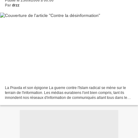
Publié le 25/09/2006 à 00:00
Par
drzz
La Pravda et son épigone La guerre contre l'Islam radical se mène sur le
terrain de l'information. Les médias eurabiens l'ont bien compris, tant ils
innondent nos réseaux d'information de communiqués allant tous dans le
même sens. J'ai déjà parlé de l'AFP,...