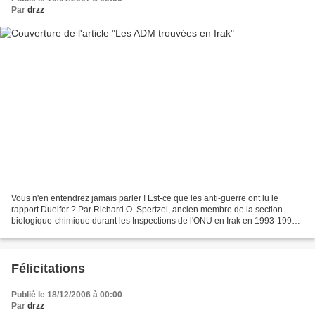
Par
drzz
Vous n'en entendrez jamais parler ! Est-ce que les anti-guerre ont lu le
rapport Duelfer ? Par Richard O. Spertzel, ancien membre de la section
biologique-chimique durant les Inspections de l'ONU en Irak en 1993-1999,
membre de l'Iraq Survey Group, le...
Félicitations
Publié le 18/12/2006 à 00:00
Par
drzz