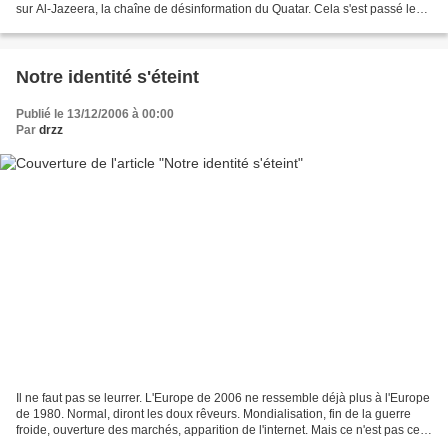
sur Al-Jazeera, la chaîne de désinformation du Quatar. Cela s'est passé le
21 février 2006. Devant des millions de...
Notre identité s'éteint
Publié le 13/12/2006 à 00:00
Par
drzz
Il ne faut pas se leurrer. L'Europe de 2006 ne ressemble déjà plus à l'Europe
de 1980. Normal, diront les doux rêveurs. Mondialisation, fin de la guerre
froide, ouverture des marchés, apparition de l'internet. Mais ce n'est pas cela
dont je veux parler....