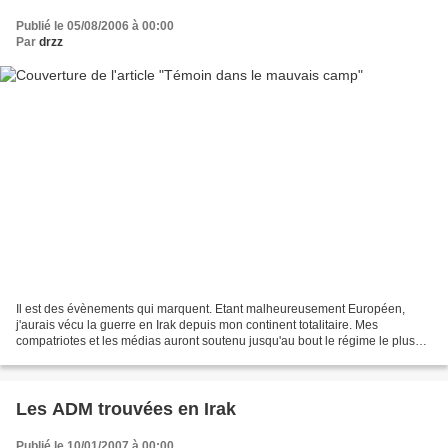
Publié le 05/08/2006 à 00:00
Par
drzz
Il est des évènements qui marquent. Etant malheureusement Européen,
j'aurais vécu la guerre en Irak depuis mon continent totalitaire. Mes
compatriotes et les médias auront soutenu jusqu'au bout le régime le plus
sanglant des temps modernes. Ils auront...
Les ADM trouvées en Irak
Publié le 10/01/2007 à 00:00