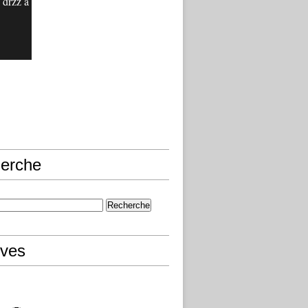
 drzz a
erche
ives