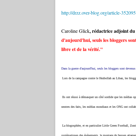
http://drzz.over-blog.org/article-35209
, rédactrice adjoint d
Caroline Glick
d'aujourd'hui, seuls les bloggers so
libre et de la vérité."
Dans la guerre d'aujourd'hui, seuls les
bloggers
sont devenus l
Lors de la campagne contre le Hezbollah au Liban, les
blogg
Ils ont réussi à démasquer un côté sordide que les médias op
neutres des faits, les médias mondiaux et les ONG ont collabo
La
blogosphère
, et en particulier
Little
Green Football,
Zomb
systématiques des événements, le montage de fausses attaques 