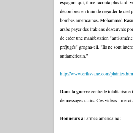
espagnol qui, il me raconta plus tard, 
décombres en train de regarder le ciel 
bombes américaines. Mohammed Rasim, u
arabe payer des Irakiens désœuvrés pour 
de créer une manifestation "anti-américa
préjugés" grogna-t'il. "Ils ne sont intér
antiaméricain."
http://www.eriksvane.com/plaintes.htm
Dans la guerre
contre le totalitarisme 
de messages clairs. Ces vidéos - merci à
Honneurs
à l'armée américaine :