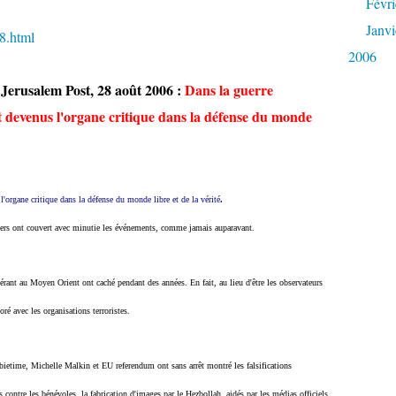
Févri
Janvi
58.html
2006
u Jerusalem Post, 28 août 2006 :
Dans la guerre
nt devenus l'organe critique dans la défense du monde
'organe critique dans la défense du monde libre et de la vérité
.
ers
ont couvert avec minutie les événements, comme jamais auparavant.
érant au Moyen Orient ont caché pendant des années. En fait, au lieu d'être les observateurs
ré avec les organisations terroristes.
ietime
, Michelle
Malkin
et EU referendum ont sans arrêt montré les falsifications
contre les bénévoles, la fabrication d'images par le Hezbollah, aidés par les médias officiels