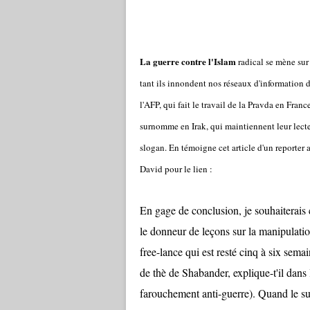
La guerre contre l'Islam
radical se mène sur 
tant ils innondent nos réseaux d'information 
l'AFP, qui fait le travail de la Pravda en Fran
surnomme en Irak, qui maintiennent leur lecte
slogan. En témoigne cet article d'un reporter a
David pour le lien :
En gage de conclusion, je souhaiterais 
le donneur de leçons sur la manipulatio
free-lance qui est resté cinq à six sema
de thè de Shabander, explique-t'il dan
farouchement anti-guerre). Quand le suj