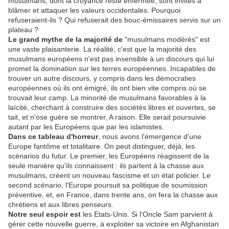
musulmans, dont la croyance reste enfermée, sont invités à
blâmer et attaquer les valeurs occidentales. Pourquoi
refuseraient-ils ? Qui refuserait des bouc-émissaires servis sur un
plateau ?
Le grand mythe de la majorité de
"musulmans modérés" est
une vaste plaisanterie. La réalité, c'est que la majorité des
musulmans européens n'est pas insensible à un discours qui lui
promet la domination sur les terres européennes. Incapables de
trouver un autre discours, y compris dans les démocraties
européennes où ils ont émigré, ils ont bien vite compris où se
trouvait leur camp. La minorité de musulmans favorables à la
laïcité, cherchant à construire des sociétés libres et ouvertes, se
tait, et n'ose guère se montrer, A raison. Elle serait poursuivie
autant par les Européens que par les islamistes.
Dans ce tableau d'horreur
, nous avons l'émergence d'une
Europe fantôme et totalitaire. On peut distinguer, déjà, les
scénarios du futur. Le premier, les Européens réagissent de la
seule manière qu'ils connaissent : ils partent à la chasse aux
musulmans, créent un nouveau fascisme et un état policier. Le
second scénario, l'Europe poursuit sa politique de soumission
préventive, et, en France, dans trente ans, on fera la chasse aux
chrétiens et aux libres penseurs.
Notre seul espoir est
les Etats-Unis. Si l'Oncle Sam parvient à
gérer cette nouvelle guerre, à exploiter sa victoire en Afghanistan