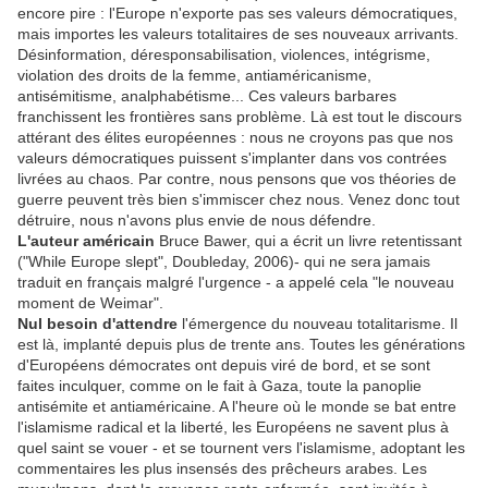
encore pire : l'Europe n'exporte pas ses valeurs démocratiques,
mais importes les valeurs totalitaires de ses nouveaux arrivants.
Désinformation, déresponsabilisation, violences, intégrisme,
violation des droits de la femme, antiaméricanisme,
antisémitisme, analphabétisme... Ces valeurs barbares
franchissent les frontières sans problème. Là est tout le discours
attérant des élites européennes : nous ne croyons pas que nos
valeurs démocratiques puissent s'implanter dans vos contrées
livrées au chaos. Par contre, nous pensons que vos théories de
guerre peuvent très bien s'immiscer chez nous. Venez donc tout
détruire, nous n'avons plus envie de nous défendre.
L'auteur américain
Bruce Bawer, qui a écrit un livre retentissant
("While Europe slept", Doubleday, 2006)- qui ne sera jamais
traduit en français malgré l'urgence - a appelé cela "le nouveau
moment de Weimar".
Nul besoin d'attendre
l'émergence du nouveau totalitarisme. Il
est là, implanté depuis plus de trente ans. Toutes les générations
d'Européens démocrates ont depuis viré de bord, et se sont
faites inculquer, comme on le fait à Gaza, toute la panoplie
antisémite et antiaméricaine. A l'heure où le monde se bat entre
l'islamisme radical et la liberté, les Européens ne savent plus à
quel saint se vouer - et se tournent vers l'islamisme, adoptant les
commentaires les plus insensés des prêcheurs arabes. Les