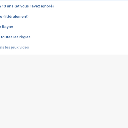
 a 13 ans (et vous l'avez ignoré)
e (littéralement)
im Rayan
 toutes les règles
s les jeux vidéo
us choquant de Rockstar ? - Le scandale BULLY
e plus moche de Steam
du RÊVE tourne au CAUCHEMAR
pendant 8 heures
it… à tort
umiliés par un jeu vidéo
ire - Final Fantasy 8