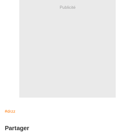
Publicité
#drzz
Partager