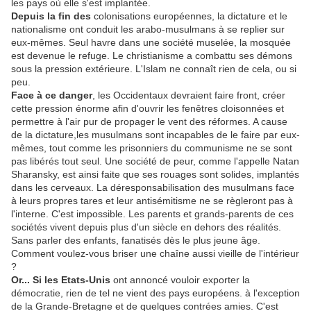
les pays où elle s'est implantée.
Depuis la fin des
colonisations européennes, la dictature et le
nationalisme ont conduit les arabo-musulmans à se replier sur
eux-mêmes. Seul havre dans une société muselée, la mosquée
est devenue le refuge. Le christianisme a combattu ses démons
sous la pression extérieure. L'Islam ne connaît rien de cela, ou si
peu.
Face à ce danger
, les Occidentaux devraient faire front, créer
cette pression énorme afin d'ouvrir les fenêtres cloisonnées et
permettre à l'air pur de propager le vent des réformes. A cause
de la dictature,les musulmans sont incapables de le faire par eux-
mêmes, tout comme les prisonniers du communisme ne se sont
pas libérés tout seul. Une société de peur, comme l'appelle Natan
Sharansky, est ainsi faite que ses rouages sont solides, implantés
dans les cerveaux. La déresponsabilisation des musulmans face
à leurs propres tares et leur antisémitisme ne se règleront pas à
l'interne. C'est impossible. Les parents et grands-parents de ces
sociétés vivent depuis plus d'un siècle en dehors des réalités.
Sans parler des enfants, fanatisés dès le plus jeune âge.
Comment voulez-vous briser une chaîne aussi vieille de l'intérieur
?
Or... Si les Etats-Unis
ont annoncé vouloir exporter la
démocratie, rien de tel ne vient des pays européens. à l'exception
de la Grande-Bretagne et de quelques contrées amies. C'est