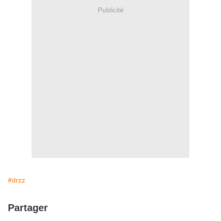
Publicité
#drzz
Partager