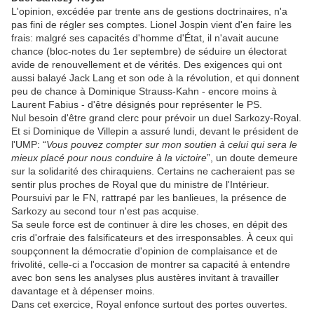
L'opinion, excédée par trente ans de gestions doctrinaires, n'a
pas fini de régler ses comptes. Lionel Jospin vient d'en faire les
frais: malgré ses capacités d'homme d'État, il n'avait aucune
chance (bloc-notes du 1er septembre) de séduire un électorat
avide de renouvellement et de vérités. Des exigences qui ont
aussi balayé Jack Lang et son ode à la révolution, et qui donnent
peu de chance à Dominique Strauss-Kahn - encore moins à
Laurent Fabius - d'être désignés pour représenter le PS.
Nul besoin d'être grand clerc pour prévoir un duel Sarkozy-Royal.
Et si Dominique de Villepin a assuré lundi, devant le président de
l'UMP: “
Vous pouvez compter sur mon soutien à celui qui sera le
mieux placé pour nous conduire à la victoire
”, un doute demeure
sur la solidarité des chiraquiens. Certains ne cacheraient pas se
sentir plus proches de Royal que du ministre de l'Intérieur.
Poursuivi par le FN, rattrapé par les banlieues, la présence de
Sarkozy au second tour n'est pas acquise.
Sa seule force est de continuer à dire les choses, en dépit des
cris d'orfraie des falsificateurs et des irresponsables. À ceux qui
soupçonnent la démocratie d'opinion de complaisance et de
frivolité, celle-ci a l'occasion de montrer sa capacité à entendre
avec bon sens les analyses plus austères invitant à travailler
davantage et à dépenser moins.
Dans cet exercice, Royal enfonce surtout des portes ouvertes.