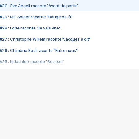
#30 : Eve Angeli raconte "Avant de partir"
#29 : MC Solaar raconte "Bouge de là"
28 : Lorie raconte "Je vais vite"
#27 : Christophe Willem raconte "Jacques a dit"
#26 : Chimène Badi raconte "Entre nous"
#25 : Indochine raconte "3e sexe"
#24 : Zaho raconte "C'est chelou"
#23 : Patrick Bruel raconte "Au café des délices"
#22 : Kyo raconte "Le chemin"
#21 : Nolwenn Leroy raconte "Cassé"
#20 : Patrick Hernandez raconte "Born to be alive"
#19 : Lorie raconte "Près de moi"