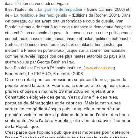
dans l'édition du vendredi du Figaro.
Il est l'auteur de «
La tyrannie de l'impudeur
» (Anne Carrière, 2000) et
de «
La république des faux gentils
» (Editions du Rocher, 2004). Dans
cet ouvrage, qui est avant tout un formidable coup de gueule, Ivan
Rioufol s'attaque de front à tout ce qui menace la démocratie française
et la cohésion nationale du pays : le consensus mou et le politiquement
correct, mais aussi le communautarisme et l'islam politique extrémiste.
Surtout, il dénonce avec force les faux-semblants humanistes qui
mettent la France en porte-à-faux jusque sur la scène internationale,
comme l'a révélé l'opposition des plus hautes autorités du pays à la
guerre voulue par George Bush en Irak.
Ivan Rioufol est Fellow à l'Atlantis Institute. (
www.atlantis.org
)
Bloc-notes, Le FIGARO, 6 octobre 2006
On ne se refait pas: ces messieurs se pincent le nez, quand le
peuple prend la parole. Pour eux, la démocratie d'opinion, qui a
pris les choses en mains le 29 mai 2005 en rejetant une
Constitution éloignée des gens, n'est qu'une fille des rues,
porteuse de démagogies et de caprices. Mais la catin a ses
vertus: en congédiant Jospin puis Lang, elle a emporté une
première victoire contre la politique du trompe-l'oeil et des bons
sentiments. Avec l'affaire Redeker, elle vient de sauver l'honneur
de la République.
C'est parce que l'opinion publique s'est mobilisée pour défendre