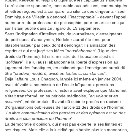
Robert Redeker et l'esprit critique que les capitulards s'affolent.
La résistance spontanée, mesurable aux pétitions, communiqués
et lettres reçues, est à comparer au silence des dirigeants - seul
Dominique de Villepin a dénoncé l'“
inacceptable
” - devant l'appel
au meurtre du professeur de philosophie, pour un article critique
sur l'islam publié dans
Le Figaro
du 19 septembre.
Sans l'indignation d'intellectuels, de journalistes, d'enseignants,
de politiques, d'anonymes, Redeker aurait été tenu pour
blasphémateur par ceux dont il dénonçait l'islamisation des
esprits et qui ont jugé ses idées “
nauséabondes
” (Ligue des
droits de l'homme). Et si le ministre de l'Éducation s'est dit
“
solidaire
”, il a lui aussi abandonné la liberté d'expression au
jugement des fanatiques, en estimant que l'enseignant aurait dû
être “
prudent, modéré, avisé en toutes circonstances
”.
Déjà l'affaire Louis Chagnon, lancée ici même en janvier 2004,
avait dévoilé la soumission de l'école laïque aux pressions
religieuses. Ce professeur d'histoire avait expliqué que Mahomet
s'était transformé, en sa période médinoise, “
en voleur et en
assassin
”, vérité brutale. Il avait dû subir le procès en racisme
d'organisations oublieuses de l'article 11 des droits de l'homme:
“
La libre communication des pensées et des opinions est un des
droits les plus précieux de l'homme
”.
La démocratie d'opinion, qui n'est pas experte, a ses limites et
ses risques. Mais elle a la lucidité qui n'habite plus les mandarins,