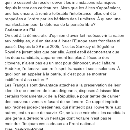
qui ne cessent de reculer devant les intimidations islamiques
depuis le test des caricatures. Alors que les élites s'apprêtaient,
une fois encore, à rendre tolérable l'intolérance, elles ont été
rappelées à l'ordre par les héritiers des Lumières. À quand une
manifestation pour la défense de la pensée libre?
Cadeaux au FN
On doit à la démocratie d'opinion d'avoir fait redécouvrir la nation
aux politiques, qui en étaient à louer l'Europe sans frontières ni
passé. Depuis le 29 mai 2005, Nicolas Sarkozy et Ségolène
Royal ne jurent plus que par elle. Aussi est-il déconcertant que
les deux candidats, apparemment les plus à l'écoute des
citoyens, n'aient pas eu un mot pour dénoncer, avec l'affaire
Redeker, l'offensive contre l'esprit français et ses insolences. À
quoi bon en appeler à la patrie, si c'est pour se montrer
indifférent à sa culture?
Les Français sont davantage attachés à la préservation de leur
identité que nombre de leurs dirigeants, disposés à laisser filer
certains fondamentaux de la République pour tenter de calmer
des nouveaux venus refusant de se fondre. Ce rappel implicite
aux racines judéo-chrétiennes, qui n'interdit pas l'ouverture aux
autres, est un acte de survie. Or, se laisse voir chez les candidats
une gêne à défendre un héritage dont Voltaire n'est pas le
moindre. Toujours ces cadeaux au Front national.
Duel Sarkozy-Royal