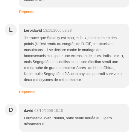
Répondre
L
Leroidavid
13/10/2006 02:38
Je trouve que Sarkozy est mou, et faux-jeton sur bien des
points (il s'est rendu au congrès de l'UOIF, ces fascistes
musulmans... Il se déclare contre le mariage des
homosexuels mais pour une extension de leurs droits... etc...),
mais Ségogolène est nullissime, et son élection serait une
catastrophe de grande ampleur. Après l'archi-nul Chirac,
l'archi-nulle Ségogolène ? Aucun pays ne pourrait survivre a
deux cataclysmes de cette ampleur.
Répondre
D
david
08/10/2006 18:10
Formidable Yvan Rioufol, notre seule bouée au Figaro
désormais !!