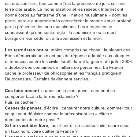
est une souillure, tout comme l’est la présence de juifs sur une
terre dite arabe. La mondialisation et les réseaux Internet ont
donné corps au fantasme d’une « nation musulmane » dont les
porte- parole autoproclamés considèrent le monde entier profané
par la présence des non musulmans. Les intégristes ne
connaissent qu’une seule règle : la soumission ou la mort.
Lorsqu’on leur cède, on a la soumission et la mort.
Les terroristes ont
au moins compris une chose : la plupart des
Etats démocratiques n’ont pas de réponse adaptée aux attaques
et menaces contre les civils. Israël durant la guerre de juillet 2006
a déplacé des centaines de milliers de personnes. La France
cache le professeur de philosophie et les français pratiquent
l’autocensure. Certains deviennent serviles.
Ces faits posent
la question la plus grave : comment se
comporter face à la terreur islamiste ?
Fuir, se cacher ?
Cesser de penser
, d’écrire ; censurer notre culture, gommer tout
ce qui peut déplaire comme le préconisent les « élites »
dominantes de notre pays ?
Si l’on veut être libre
, faut-il entrer en clandestinité, écrire sous
un faux nom, voire quitter la France ?