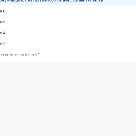
bey Maguire, c'est lui ! Rencontre avec Damien Witecka
e 6
e 5
e 4
e 3
s créatrices de la VF !
e 2
e 1
e Mektoub My Love arrive enfin ! Rencontre avec Shaïn Boumedine et Sal
i : après Toni en famille
elle réalise le bouleversant Dites lui que je l'aime
ais ! Rencontre autour de Vie privée de Rebecca Zlotowski
 de Marguerite, Grave... Rencontre avec Ella Rumpf