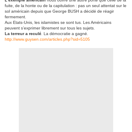
L’exemple américain
nous ouvre une autre porte que celle de la
fuite, de la honte ou de la capitulation : pas un seul attentat sur le
sol américain depuis que George BUSH a décidé de réagir
fermement.
Aux Etats-Unis, les islamistes se sont tus. Les Américains
peuvent s’exprimer librement sur tous les sujets.
La terreur a reculé
. La démocratie a gagné.
http://www.guysen.com/articles.php?sid=5105