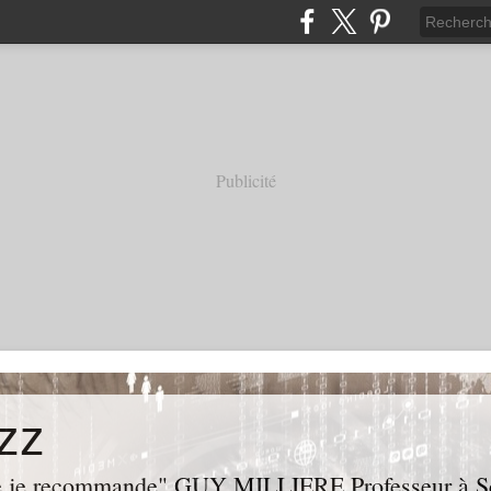
Publicité
zz
ue je recommande" GUY MILLIERE Professeur à Sci