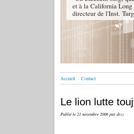
et à la California Lon
directeur de l'Inst. Tu
Accueil
Contact
Le lion lutte tou
Publié le
21 novembre 2006
par drzz