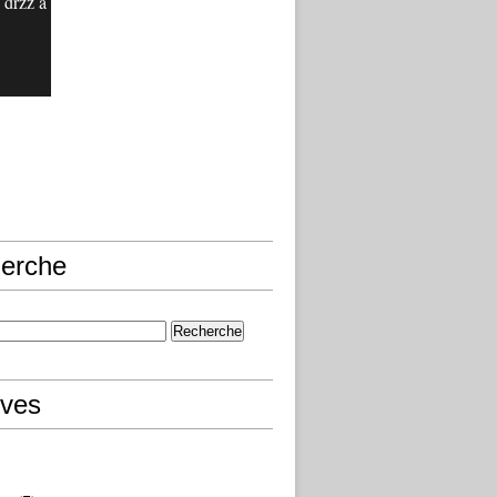
 drzz a
erche
ives