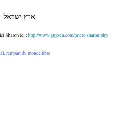
ארץ ישראל
el Sharon ici :
http://www.guysen.com/priere-sharon.php
raël, rempart du monde libre