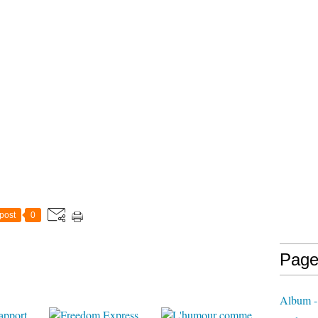
post
0
Page
Album -