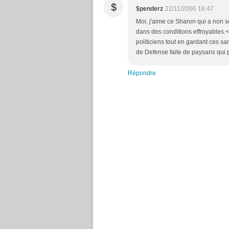
$
$penderz
22/11/2006 16:47
Moi, j'aime ce Sharon qui a non se
dans des conditions effroyables.<b
politiciens tout en gardant ces s
de Defense faite de paysans qui pre
Répondre