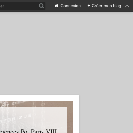
Connexion
+
Créer mon blog
ences Po, Paris VIII