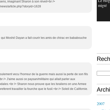
Le blog
sens, imaginant Sharon à son réveil<br />
migré
s/news/article.php?storyid=1628
ël qui Moshé Dayan a fait courir les amis de chirac en bababouche
Rech
ulement vecu l'horreur de la guerre mais aussi la perte de son fils
r /> J'aime aussi ce paysan/militaire qui allait parler aux
andales.<br /> Sharon nous prouve que les Israliens on une Armee
Arch
ferent travailler la fourche que le fusil.<br /> Soleil de Californie.
2007