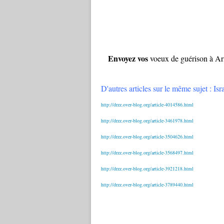
Envoyez vos
voeux de guérison à Ari
D'autres articles sur le même sujet : Is
http://drzz.over-blog.org/article-4014586.html
http://drzz.over-blog.org/article-3461978.html
http://drzz.over-blog.org/article-3504626.html
http://drzz.over-blog.org/article-3568497.html
http://drzz.over-blog.org/article-3921218.html
http://drzz.over-blog.org/article-3789440.html