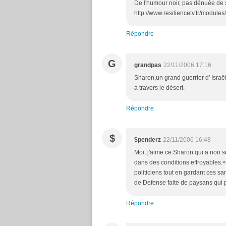
De l'humour noir, pas dénuée de 
http://www.resiliencetv.fr/module
Répondre
G
grandpas
22/11/2006 17:16
Sharon,un grand guerrier d' Isra
à travers le désert.
Répondre
$
$penderz
22/11/2006 16:48
Moi, j'aime ce Sharon qui a non se
dans des conditions effroyables.<b
politiciens tout en gardant ces s
de Defense faite de paysans qui pre
Répondre