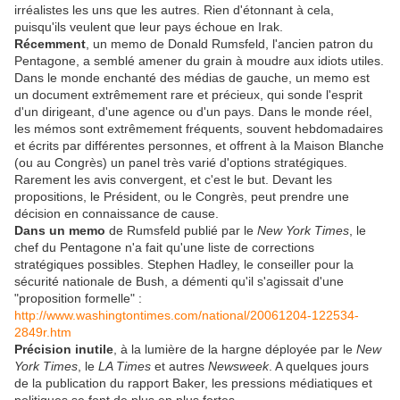
irréalistes les uns que les autres. Rien d'étonnant à cela,
puisqu'ils veulent que leur pays échoue en Irak.
Récemment
, un memo de Donald Rumsfeld, l'ancien patron du
Pentagone, a semblé amener du grain à moudre aux idiots utiles.
Dans le monde enchanté des médias de gauche, un memo est
un document extrêmement rare et précieux, qui sonde l'esprit
d'un dirigeant, d'une agence ou d'un pays. Dans le monde réel,
les mémos sont extrêmement fréquents, souvent hebdomadaires
et écrits par différentes personnes, et offrent à la Maison Blanche
(ou au Congrès) un panel très varié d'options stratégiques.
Rarement les avis convergent, et c'est le but. Devant les
propositions, le Président, ou le Congrès, peut prendre une
décision en connaissance de cause.
Dans un memo
de Rumsfeld publié par le
New York Times
, le
chef du Pentagone n'a fait qu'une liste de corrections
stratégiques possibles. Stephen Hadley, le conseiller pour la
sécurité nationale de Bush, a démenti qu'il s'agissait d'une
"proposition formelle" :
http://www.washingtontimes.com/national/20061204-122534-
2849r.htm
Précision inutile
, à la lumière de la hargne déployée par le
New
York Times
, le
LA Times
et autres
Newsweek
. A quelques jours
de la publication du rapport Baker, les pressions médiatiques et