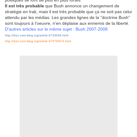
politiques se font de plus en plus fortes.
Il est très probable
que Bush annonce un changement de
stratégie en Irak, mais il est très probable que ça ne soit pas celui
attendu par les médias. Les grandes lignes de la "doctrine Bush"
sont toujours à l'oeuvre, n'en déplaise aux ennemis de la liberté.
D'autres articles sur le même sujet : Bush 2007-2008
http://drzz.over-blog.org/article-4733046.html
http://drzz.over-blog.org/article-4757500-6.html