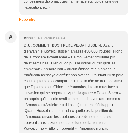
concessions diplomatiques (la menace étant plus forte que
l'execution, etc.).
Répondre
A
Annika
07/12/2006 00:04
D.J. : COMMENT BUSH PERE PIEGA HUSSEIN. Avant
d’envahir le Koweït, Hussein amassa 450,000 troupes le long
de la frontière Koweitienne – Ce mouvement militaire prit
deux semaines. Bien qu’on puisse douter du fait qu’il les
emmenait « prendre l’air » aucun émissaire diplomatique
Américain n’essaya d’arrêter son avance. Pourtant Bush père
est un diplomate accomplit – qui fut a la tête de la C.I.A., ainsi
que Diplomate en Chine… néanmoins, il resta muet face a
l’invasion qui se préparait. Après la guerre « Desert Storm »
on appris qu’Hussein avait communiqué avec une femme a
l’Ambassade Américaine d’Irak – (son nom m’échappe).
Quand Hussein lui demanda « quelle est la position de
l’Amérique envers les quelques puits de pétrole qui se
trouvent dans la zone neutre, le long de la frontière
Koweitienne » Elle lui répondit « l’Amérique n’a pas