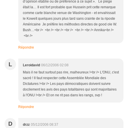
d’opinion établie ou de préférence à ce sujet ». Le piège
était la… Il est fort probable que Hussein prit cette remarque
comme carte blanche venue de Washington - et envahissait
le Koweït quelques jours plus tard sans crainte de la riposte
Américaine Je préfère les méthodes directes de good ole W.
Bush…<br /> <br /> <br /> <br /> <br /> <br /> Annika<br />
<br />
Répondre
L
Leroidavid
06/12/2006 02:08
Mais il ne faut surtout pas rire, malheureux !<br /> L'ONU, c'est
sacré ! Il faut respecter cette Assemblée Mondiale des
Dictatures !<br /> Les pays démocratiques doivent suivre
docilement les avis des pays totalitaires qui sont majoritaires
à l'ONU !<br /> Et on ne rit pas dans les rangs, svp !
Répondre
D
drzz
05/12/2006 08:37