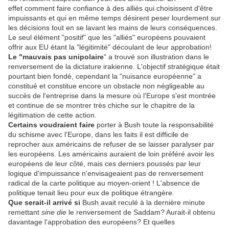
effet comment faire confiance à des alliés qui choisissent d'être
impuissants et qui en même temps désirent peser lourdement sur
les décisions tout en se lavant les mains de leurs conséquences.
Le seul élément "positif" que les "alliés" européens pouvaient
offrir aux EU étant la "légitimité" découlant de leur approbation!
Le "mauvais pas unipolaire
" a trouvé son illustration dans le
renversement de la dictature irakienne. L'objectif stratégique était
pourtant bien fondé, cependant la "nuisance européenne" a
constitué et constitue encore un obstacle non négligeable au
succès de l'entreprise dans la mesure où l'Europe s'est montrée
et continue de se montrer très chiche sur le chapitre de la
légitimation de cette action.
Certains voudraient faire
porter à Bush toute la responsabilité
du schisme avec l'Europe, dans les faits il est difficile de
reprocher aux américains de refuser de se laisser paralyser par
les européens. Les américains auraient de loin préféré avoir les
européens de leur côté, mais ces derniers poussés par leur
logique d'impuissance n'envisageaient pas de renversement
radical de la carte politique au moyen-orient ! L'absence de
politique tenait lieu pour eux de politique étrangère.
Que serait-il arrivé si
Bush avait reculé à la dernière minute
remettant
sine die
le renversement de Saddam? Aurait-il obtenu
davantage l'approbation des européens? Et quelles