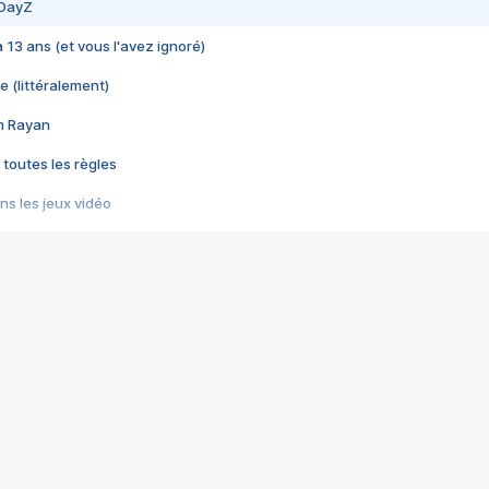
 DayZ
 a 13 ans (et vous l'avez ignoré)
e (littéralement)
im Rayan
 toutes les règles
s les jeux vidéo
us choquant de Rockstar ? - Le scandale BULLY
e plus moche de Steam
du RÊVE tourne au CAUCHEMAR
pendant 8 heures
it… à tort
umiliés par un jeu vidéo
ire - Final Fantasy 8