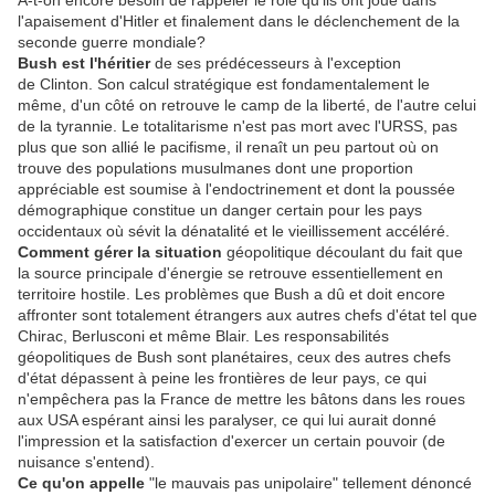
A-t-on encore besoin de rappeler le rôle qu'ils ont joué dans
l'apaisement d'Hitler et finalement dans le déclenchement de la
seconde guerre mondiale?
Bush est l'héritier
de ses prédécesseurs à l'exception
de Clinton. Son calcul stratégique est fondamentalement le
même, d'un côté on retrouve le camp de la liberté, de l'autre celui
de la tyrannie. Le totalitarisme n'est pas mort avec l'URSS, pas
plus que son allié le pacifisme, il renaît un peu partout où on
trouve des populations musulmanes dont une proportion
appréciable est soumise à l'endoctrinement et dont la poussée
démographique constitue un danger certain pour les pays
occidentaux où sévit la dénatalité et le vieillissement accéléré.
Comment gérer la situation
géopolitique découlant du fait que
la source principale d'énergie se retrouve essentiellement en
territoire hostile. Les problèmes que Bush a dû et doit encore
affronter sont totalement étrangers aux autres chefs d'état tel que
Chirac, Berlusconi et même Blair. Les responsabilités
géopolitiques de Bush sont planétaires, ceux des autres chefs
d'état dépassent à peine les frontières de leur pays, ce qui
n'empêchera pas la France de mettre les bâtons dans les roues
aux USA espérant ainsi les paralyser, ce qui lui aurait donné
l'impression et la satisfaction d'exercer un certain pouvoir (de
nuisance s'entend).
Ce qu'on appelle
"le mauvais pas unipolaire" tellement dénoncé