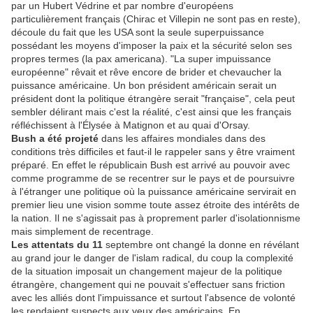
par un Hubert Védrine et par nombre d'européens
particulièrement français (Chirac et Villepin ne sont pas en reste),
découle du fait que les USA sont la seule superpuissance
possédant les moyens d'imposer la paix et la sécurité selon ses
propres termes (la pax americana). "La super impuissance
européenne" rêvait et rêve encore de brider et chevaucher la
puissance américaine. Un bon président américain serait un
président dont la politique étrangère serait "française", cela peut
sembler délirant mais c'est la réalité, c'est ainsi que les français
réfléchissent à l'Élysée à Matignon et au quai d'Orsay.
Bush a été projeté
dans les affaires mondiales dans des
conditions très difficiles et faut-il le rappeler sans y être vraiment
préparé. En effet le républicain Bush est arrivé au pouvoir avec
comme programme de se recentrer sur le pays et de poursuivre
à l'étranger une politique où la puissance américaine servirait en
premier lieu une vision somme toute assez étroite des intérêts de
la nation. Il ne s'agissait pas à proprement parler d'isolationnisme
mais simplement de recentrage.
Les attentats du 11
septembre ont changé la donne en révélant
au grand jour le danger de l'islam radical, du coup la complexité
de la situation imposait un changement majeur de la politique
étrangère, changement qui ne pouvait s'effectuer sans friction
avec les alliés dont l'impuissance et surtout l'absence de volonté
les rendaient suspects aux yeux des américains. En