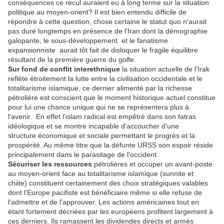
conséquences ce recul auraient eu à long terme sur la situation
politique au moyen-orient? Il est bien entendu difficile de
répondre à cette question, chose certaine le statut quo n'aurait
pas duré longtemps en présence de l'Iran dont la démographie
galopante, le sous-développement et le fanatisme
expansionniste aurait tôt fait de disloquer le fragile équilibre
résultant de la première guerre du golfe.
Sur fond de conflit interethnique
la situation actuelle de l'Irak
reflète étroitement la lutte entre la civilisation occidentale et le
totalitarisme islamique, ce dernier alimenté par la richesse
pétrolière est conscient que le moment historique actuel constitue
pour lui une chance unique qui ne se représentera plus à
l'avenir. En effet l'islam radical est empêtré dans son fatras
idéologique et se montre incapable d'accoucher d'une
structure économique et sociale permettant le progrès et la
prospérité. Au même titre que la défunte URSS son espoir réside
principalement dans le parasitage de l'occident.
Sécuriser les ressources
pétrolières et occuper un avant-poste
au moyen-orient face au totalitarisme islamique (sunnite et
chiite) constituent certainement des choix stratégiques valables
dont l'Europe pacifiste est bénéficiaire même si elle refuse de
l'admettre et de l'approuver. Les actions américaines tout en
étant fortement décriées par les européens profitent largement à
ces derniers. Ils ramassent les dividendes directs et armés