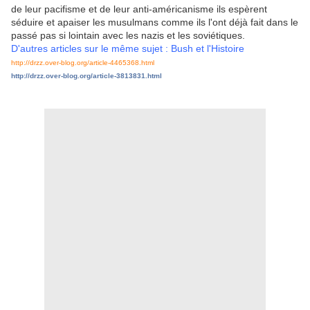
de leur pacifisme et de leur anti-américanisme ils espèrent
séduire et apaiser les musulmans comme ils l'ont déjà fait dans le
passé pas si lointain avec les nazis et les soviétiques.
D'autres articles sur le même sujet : Bush et l'Histoire
http://drzz.over-blog.org/article-4465368.html
http://drzz.over-blog.org/article-3813831.html