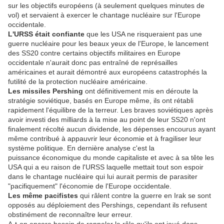
sur les objectifs européens (à seulement quelques minutes de
vol) et servaient à exercer le chantage nucléaire sur l'Europe
occidentale.
L'URSS était confiante
que les USA ne risqueraient pas une
guerre nucléaire pour les beaux yeux de l'Europe, le lancement
des SS20 contre certains objectifs militaires en Europe
occidentale n'aurait donc pas entraîné de représailles
américaines et aurait démontré aux européens catastrophés la
futilité de la protection nucléaire américaine.
Les missiles Pershing
ont définitivement mis en déroute la
stratégie soviétique, basés en Europe même, ils ont rétabli
rapidement l'équilibre de la terreur. Les braves soviétiques après
avoir investi des milliards à la mise au point de leur SS20 n'ont
finalement récolté aucun dividende, les dépenses encourus ayant
même contribué à appauvrir leur économie et à fragiliser leur
système politique. En dernière analyse c'est la
puissance économique du monde capitaliste et avec à sa tête les
USA qui a eu raison de l'URSS laquelle mettait tout son espoir
dans le chantage nucléaire qui lui aurait permis de parasiter
"pacifiquement" l'économie de l'Europe occidentale.
Les même pacifistes
qui râlent contre la guerre en Irak se sont
opposés au déploiement des Pershings, cependant ils refusent
obstinément de reconnaître leur erreur.