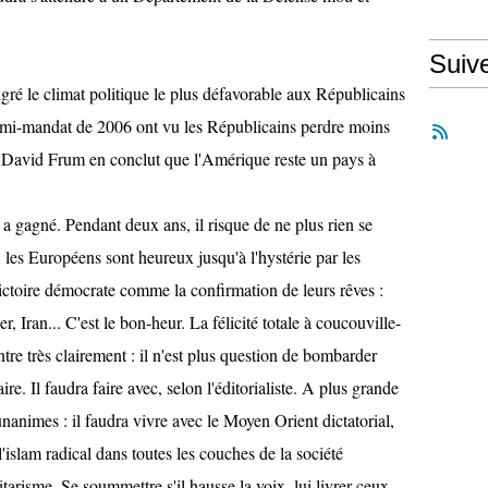
Suiv
ré le climat politique le plus défavorable aux Républicains
la mi-mandat de 2006 ont vu les Républicains perdre moins
 David Frum en conclut que l'Amérique reste un pays à
 gagné. Pendant deux ans, il risque de ne plus rien se
e, les Européens sont heureux jusqu'à l'hystérie par les
 victoire démocrate comme la confirmation de leurs rêves :
r, Iran... C'est le bon-heur. La félicité totale à coucouville-
re très clairement : il n'est plus question de bombarder
ire. Il faudra faire avec, selon l'éditorialiste. A plus grande
unanimes : il faudra vivre avec le Moyen Orient dictatorial,
l'islam radical dans toutes les couches de la société
tarisme. Se soummettre s'il hausse la voix, lui livrer ceux