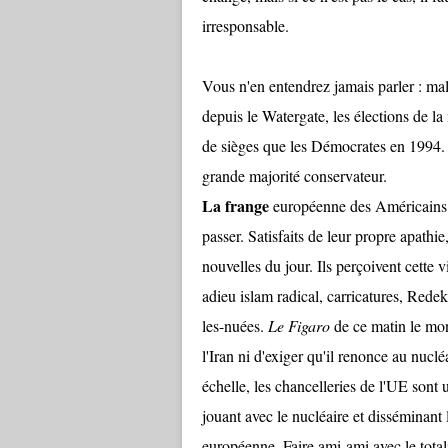
irresponsable.
Vous n'en entendrez jamais parler :
malg
depuis le Watergate, les élections de 
de sièges que les Démocrates en 1994.
grande majorité conservateur.
La frange
européenne des Américains a
passer. Satisfaits de leur propre apathi
nouvelles du jour. Ils perçoivent cette
adieu islam radical, carricatures, Redeke
les-nuées.
Le Figaro
de ce matin le mont
l'Iran ni d'exiger qu'il renonce au nucléa
échelle, les chancelleries de l'UE sont 
jouant avec le nucléaire et disséminant 
européenne. Faire ami-ami avec le totali