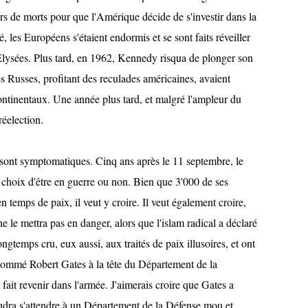
ers de morts pour que l'Amérique décide de s'investir dans la
 les Européens s'étaient endormis et se sont faits réveiller
-Elysées. Plus tard, en 1962, Kennedy risqua de plonger son
es Russes, profitant des reculades américaines, avaient
ontinentaux. Une année plus tard, et malgré l'ampleur du
réelection.
sont symptomatiques. Cinq ans après le 11 septembre, le
e choix d'être en guerre ou non. Bien que 3'000 de ses
n temps de paix, il veut y croire. Il veut également croire,
 le mettra pas en danger, alors que l'islam radical a déclaré
gtemps cru, eux aussi, aux traités de paix illusoires, et ont
a nommé Robert Gates à la tête du Département de la
 fait revenir dans l'armée. J'aimerais croire que Gates a
 faudra s'attendre à un Département de la Défense mou et