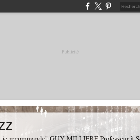
Publicité
zz
ue je recommande" GUY MILLIERE Professeur à Sci