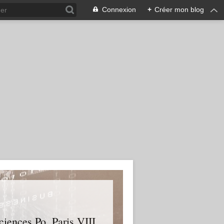
Connexion
+
Créer mon blog
ences Po, Paris VIII