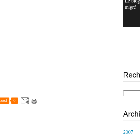
Le blog
migré
Rech
post
0
Arch
2007