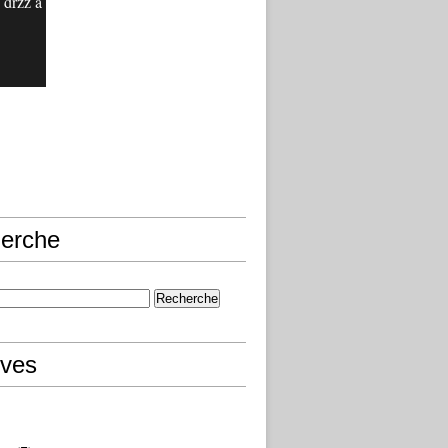
 drzz a
erche
ives