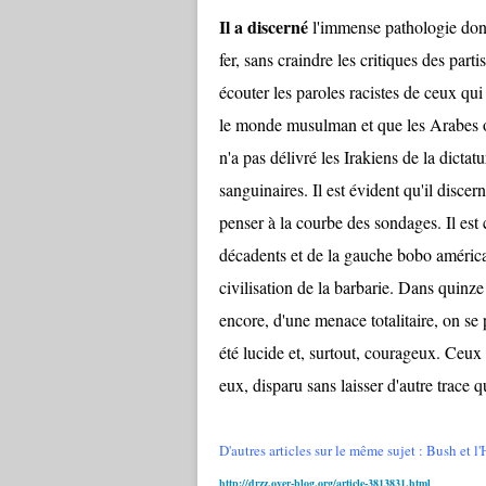
Il a discerné
l'immense pathologie dont 
fer, sans craindre les critiques des part
écouter les paroles racistes de ceux qui
le monde musulman et que les Arabes ont
n'a pas délivré les Irakiens de la dict
sanguinaires. Il est évident qu'il discern
penser à la courbe des sondages. Il est c
décadents et de la gauche bobo américai
civilisation de la barbarie. Dans quinz
encore, d'une menace totalitaire, on s
été lucide et, surtout, courageux. Ceu
eux, disparu sans laisser d'autre trace q
D'autres articles sur le même sujet : Bush et l'
http://drzz.over-blog.org/article-3813831.html