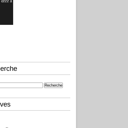
 drzz a
erche
ives