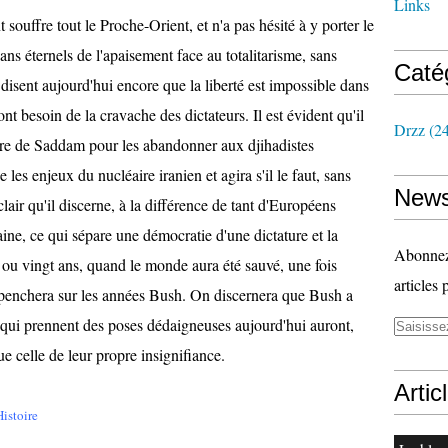
Links
souffre tout le Proche-Orient, et n'a pas hésité à y porter le
isans éternels de l'apaisement face au totalitarisme, sans
Caté
 disent aujourd'hui encore que la liberté est impossible dans
 besoin de la cravache des dictateurs. Il est évident qu'il
Drzz
(24
ature de Saddam pour les abandonner aux djihadistes
e les enjeux du nucléaire iranien et agira s'il le faut, sans
News
lair qu'il discerne, à la différence de tant d'Européens
ne, ce qui sépare une démocratie d'une dictature et la
Abonnez-
e ou vingt ans, quand le monde aura été sauvé, une fois
articles 
e penchera sur les années Bush. On discernera que Bush a
x qui prennent des poses dédaigneuses aujourd'hui auront,
ue celle de leur propre insignifiance.
Artic
Histoire