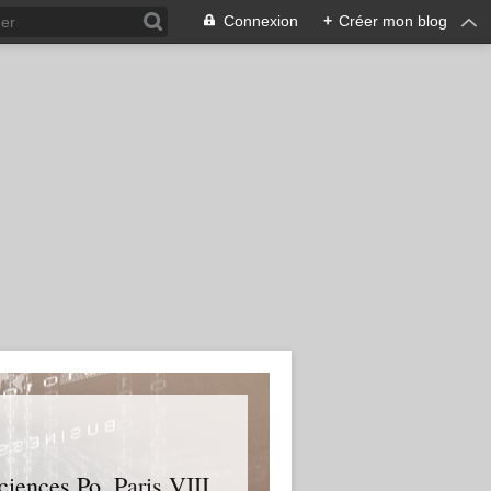
Connexion
+
Créer mon blog
ences Po, Paris VIII