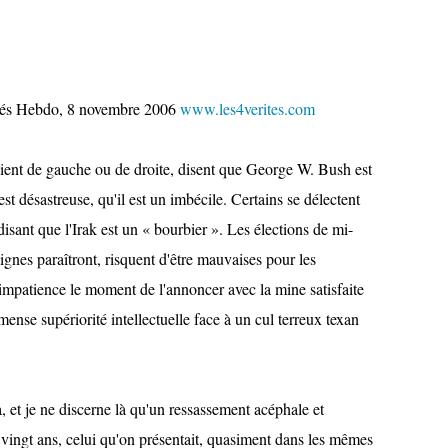
ités Hebdo, 8 novembre 2006
www.les4verites.com
soient de gauche ou de droite, disent que George W. Bush est
st désastreuse, qu'il est un imbécile. Certains se délectent
isant que l'Irak est un « bourbier ». Les élections de mi-
ignes paraîtront, risquent d'être mauvaises pour les
c impatience le moment de l'annoncer avec la mine satisfaite
ense supériorité intellectuelle face à un cul terreux texan
a, et je ne discerne là qu'un ressassement acéphale et
 vingt ans, celui qu'on présentait, quasiment dans les mêmes