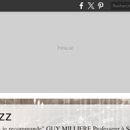
Publicité
zz
ue je recommande" GUY MILLIERE Professeur à Sci