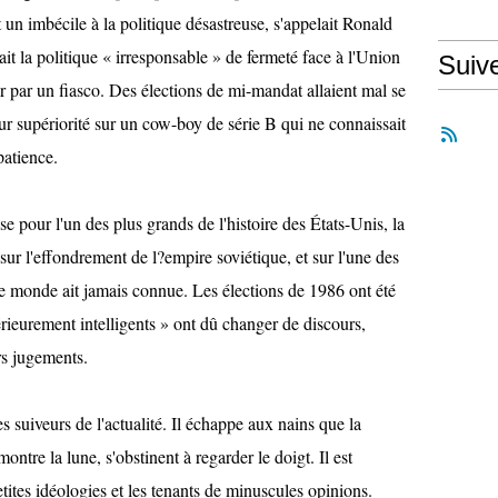
n imbécile à la politique désastreuse, s'appelait Ronald
it la politique « irresponsable » de fermeté face à l'Union
Suiv
ver par un fiasco. Des élections de mi-mandat allaient mal se
eur supériorité sur un cow-boy de série B qui ne connaissait
patience.
e pour l'un des plus grands de l'histoire des États-Unis, la
sur l'effondrement de l?empire soviétique, et sur l'une des
le monde ait jamais connue. Les élections de 1986 ont été
rieurement intelligents » ont dû changer de discours,
rs jugements.
des suiveurs de l'actualité. Il échappe aux nains que la
ntre la lune, s'obstinent à regarder le doigt. Il est
tites idéologies et les tenants de minuscules opinions.