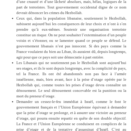
d’une cruauté et d’une lâcheté absolues, mais, hélas, logiques de la
part de terroristes. Tout gouvernement occidental digne de ce nom
devrait dénoncer les crimes du Hezbollah.
Ceux qui, dans la population libanaise, soutiennent le Hezbollah,
subissent aujourd’hui les conséquences de leur choix et n’ont à s’en
prendre qu’à eux-mêmes. Soutenir une organisation terroriste
constitue un risque. On ne peut souhaiter l’extermination d’un peuple
voisin et s’étonner, ou se lamenter quand ce peuple se défend. Le
gouvernement libanais n’est pas innocent. Si des pays comme la
France voulaient du bien au Liban, ils auraient dû, depuis longtemps,
agir pour que ce pays soit une démocratie à part entière.
Les Libanais qui ne soutiennent pas le Hezbollah sont aujourd’hui
ses otages, et ils le sont depuis longtemps, avec la complicité de pays,
tel la France. Ils ont été abandonnés non pas face à l’armée
israélienne, mais, bien avant, face à la prise d’otage opérée par le
Hezbollah qui, comme toutes les prises d’otage devra connaître un
dénouement. Le seul dénouement concevable est la punition ou la
mort du preneur d’otage.
Demander un cessez-le-feu immédiat à Israël, comme le font le
gouvernement français et l’Union Européenne équivaut à demander
que la prise d’otage se prolonge, et à assurer une victoire au preneur
d’otage, qui pourra ensuite repartir en quête de son double objectif.
La France et l’Union Européenne se conduisent en complices de la
prise d’otage et de la tentative d’assassinat d’Israël. C’est au