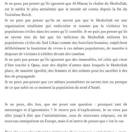
Je ne peux pas penser qu’ils ignorent que Al-Manar, la chaîne du Hezbollah,
est le média le plus antisémite que le monde ait connu depuis la fin du
Troisième Reich.
Je ne puis pas penser qu’ils ne savent pas que le Hezbollah est une
organisation totalitaire qui endoctrine et soumet par la violence les
populations civiles dans les zones qu’il contrôle. Je ne puis pas penser qu’ils
ne savent rien du fait que les miliciens du Hezbollah utilisent les
populations civiles du Sud Liban comme des boucliers humains, empêchent
délibérément la fourniture de vivres à ces mêmes populations, de manière à
disposer de victimes à exhiber devant des caméras.
Je ne puis pas penser qu’ils ignorent que des immeubles, tel celui qui vient
d’être touché à Qana, sont des dépôts d’armes dans lesquels le Hezbollah
place, de manière ignoble, des femmes et des enfants pour les sacrifier à des
fins de propagande.
Je ne peux pas penser que ces mêmes journalistes ne savent rien ou presque
de ce que subit en ce moment la population du nord d’Israël.
Je ne peux, dès lors, que me poser une question : pourquoi tant de
mensonges et d’ignominies ? Je trouve peu d’explications. Je ne veux pas
aller jusqu’à dire que l’antisémitisme, sous de nouveaux oripeaux, est de
nouveau omniprésent en Europe, mais il m’arrive de penser que c’est le cas.