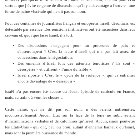
surtout que j’évite ce genre de discussion, qu’il y a davantage à l’œuvre : une
forme de haine viscérale qui ne dit pas son nom.
Pour ces centaines de journalistes français et européens, Israël, désormais, est
détestable par essence. Des réactions instinctives ont été incrustées dans leur
cerveau et, quoi que fasse Israël, il a tort.
Des discussions s’engagent pour un processus de paix et
s’interrompent ? C’est la faute d’Israël qui n’a pas fait assez de
concessions dans la négociation.
Des ennemis d’Israël font des attentats terroristes ? Ils sont «
désespérés » et utilisent « l’arme du faible ».
Israël riposte ? C’est le « cycle de la violence », qui va entraîner
encore davantage de « désespoir ».
Israël n’a pas encore été accusé du récent épisode de canicule en France,
mais, au train où vont les choses…
Cette haine, qui ne dit pas son nom, a des relents antisémites,
incontestablement. Aucun Etat sur la face de la terre ne subit autant
d’incriminations verbales et de calomnies qu’Israël. Aucun, sinon peut-être
les Etats-Unis - qui ont, peu ou prou, autant d’ennemis haineux qu’Israël,
mais sont la première puissance du monde.