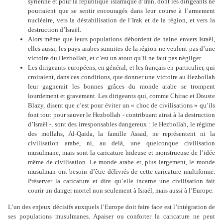
syrienne et pour la république islamique d’Iran, dont les dirigeants ne
pourraient que se sentir encouragés dans leur course à l’armement
nucléaire, vers la déstabilisation de l’Irak et de la région, et vers la
destruction d’Israël.
Alors même que leurs populations débordent de haine envers Israël,
elles aussi, les pays arabes sunnites de la région ne veulent pas d’une
victoire du Hezbollah, et c’est un atout qu’il ne faut pas négliger.
Les dirigeants européens, en général, et les français en particulier, qui
croiraient, dans ces conditions, que donner une victoire au Hezbollah
leur gagnerait les bonnes grâces du monde arabe se trompent
lourdement et gravement. Les dirigeants qui, comme Chirac et Douste
Blazy, disent que c’est pour éviter un « choc de civilisations » qu’ils
font tout pour sauver le Hezbollah - contribuant ainsi à la destruction
d’Israël -, sont des irresponsables dangereux : le Hezbollah, le régime
des mollahs, Al-Qaida, la famille Assad, ne représentent ni la
civilisation arabe, ni, au delà, une quelconque civilisation
musulmane, mais sont la caricature hideuse et monstrueuse de l’idée
même de civilisation. Le monde arabe et, plus largement, le monde
musulman ont besoin d’être délivrés de cette caricature multiforme.
Préserver la caricature et dire qu’elle incarne une civilisation fait
courir un danger mortel non seulement à Israël, mais aussi à l’Europe.
L’un des enjeux décisifs auxquels l’Europe doit faire face est l’intégration de
ses populations musulmanes. Apaiser ou conforter la caricature ne peut