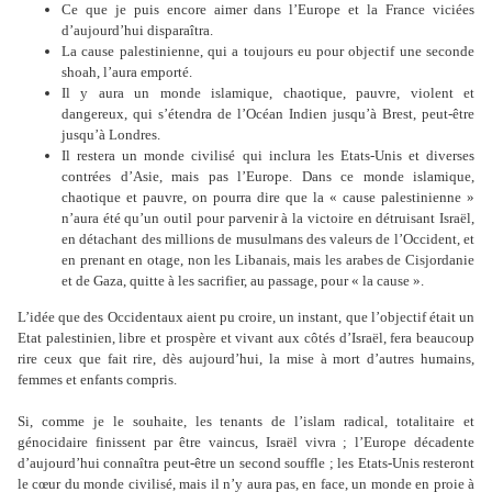
Ce que je puis encore aimer dans l’Europe et la France viciées
d’aujourd’hui disparaîtra.
La cause palestinienne, qui a toujours eu pour objectif une seconde
shoah, l’aura emporté.
Il y aura un monde islamique, chaotique, pauvre, violent et
dangereux, qui s’étendra de l’Océan Indien jusqu’à Brest, peut-être
jusqu’à Londres.
Il restera un monde civilisé qui inclura les Etats-Unis et diverses
contrées d’Asie, mais pas l’Europe. Dans ce monde islamique,
chaotique et pauvre, on pourra dire que la « cause palestinienne »
n’aura été qu’un outil pour parvenir à la victoire en détruisant Israël,
en détachant des millions de musulmans des valeurs de l’Occident, et
en prenant en otage, non les Libanais, mais les arabes de Cisjordanie
et de Gaza, quitte à les sacrifier, au passage, pour « la cause ».
L’idée que des Occidentaux aient pu croire, un instant, que l’objectif était un
Etat palestinien, libre et prospère et vivant aux côtés d’Israël, fera beaucoup
rire ceux que fait rire, dès aujourd’hui, la mise à mort d’autres humains,
femmes et enfants compris.
Si, comme je le souhaite, les tenants de l’islam radical, totalitaire et
génocidaire finissent par être vaincus, Israël vivra ; l’Europe décadente
d’aujourd’hui connaîtra peut-être un second souffle ; les Etats-Unis resteront
le cœur du monde civilisé, mais il n’y aura pas, en face, un monde en proie à