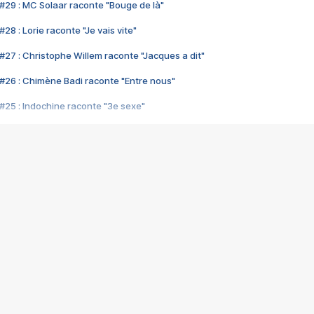
#29 : MC Solaar raconte "Bouge de là"
28 : Lorie raconte "Je vais vite"
#27 : Christophe Willem raconte "Jacques a dit"
#26 : Chimène Badi raconte "Entre nous"
#25 : Indochine raconte "3e sexe"
#24 : Zaho raconte "C'est chelou"
#23 : Patrick Bruel raconte "Au café des délices"
#22 : Kyo raconte "Le chemin"
#21 : Nolwenn Leroy raconte "Cassé"
#20 : Patrick Hernandez raconte "Born to be alive"
#19 : Lorie raconte "Près de moi"
#18 : Michael Jones raconte "A nos actes manqués" (avec Jean-Jacque
#17 : Khaled raconte "Aïcha"