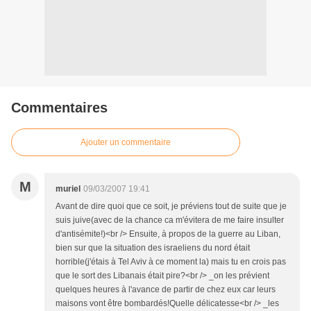
Commentaires
Ajouter un commentaire
M
muriel
09/03/2007 19:41
Avant de dire quoi que ce soit, je préviens tout de suite que je
suis juive(avec de la chance ca m'évitera de me faire insulter
d'antisémite!)<br /> Ensuite, à propos de la guerre au Liban,
bien sur que la situation des israeliens du nord était
horrible(j'étais à Tel Aviv à ce moment la) mais tu en crois pas
que le sort des Libanais était pire?<br /> _on les prévient
quelques heures à l'avance de partir de chez eux car leurs
maisons vont être bombardés!Quelle délicatesse<br /> _les