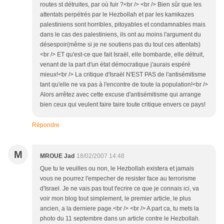
routes st détruites, par où fuir ?<br /> <br /> Bien sûr que les
attentats perpétrés par le Hezbollah et par les kamikazes
palestiniens sont horribles, pitoyables et condamnables mais
dans le cas des palestiniens, ils ont au moins l'argument du
désespoir(même si je ne soutiens pas du tout ces attentats)
<br /> ET qu'est-ce que fait Israël, elle bombarde, elle détruit,
venant de la part d'un état démocratique j'aurais espéré
mieux!<br /> La critique d'Israël N'EST PAS de l'antisémitisme
tant qu'elle ne va pas à l'encontre de toute la population!<br />
Alors arrêtez avec cette excuse d'antisémitisme qui arrange
bien ceux qui veulent faire taire toute critique envers ce pays!
Répondre
M
MROUE Jad
18/02/2007 14:48
Que tu le veuilles ou non, le Hezbollah existera et jamais
vous ne pourrez l'empecher de resister face au terrorisme
d'Israel. Je ne vais pas tout t'ecrire ce que je connais ici, va
voir mon blog tout simplement, le premier article, le plus
ancien, a la derniere page.<br /> <br /> A part ca, tu mets la
photo du 11 septembre dans un article contre le Hezbollah.