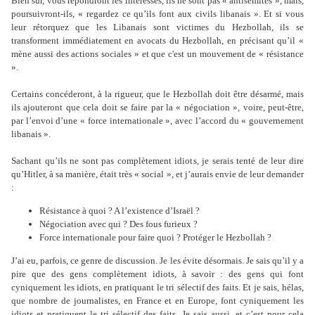
Bien sûr, vous répondront les intéressés, ils ne sont pas « antisémites », mais,
poursuivront-ils, « regardez ce qu’ils font aux civils libanais ».
Et si vous
leur rétorquez que les Libanais sont victimes du Hezbollah, ils se
transforment immédiatement en avocats du Hezbollah, en précisant qu’il «
mène aussi des actions sociales » et que c'est un mouvement de « résistance
».
Certains concéderont, à la rigueur, que le Hezbollah doit être désarmé, mais
ils ajouteront que cela doit se faire par la « négociation », voire, peut-être,
par l’envoi d’une « force internationale », avec l’accord du « gouvernement
libanais ».
Sachant qu’ils ne sont pas complètement idiots, je serais tenté de leur dire
qu’Hitler, à sa manière, était très « social », et j’aurais envie de leur demander
:
Résistance à quoi ? A l’existence d’Israël ?
Négociation avec qui ? Des fous furieux ?
Force internationale pour faire quoi ? Protéger le Hezbollah ?
J’ai eu, parfois, ce genre de discussion. Je les évite désormais. Je sais qu’il y a
pire que des gens complètement idiots, à savoir : des gens qui font
cyniquement les idiots, en pratiquant le tri sélectif des faits. Et je sais, hélas,
que nombre de journalistes, en France et en Europe, font cyniquement les
idiots et pratiquent le tri sélectif des faits. Je sais aussi, et c’est pour cela