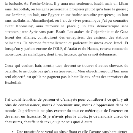
la barbarie.
Au Proche-Orient, il y aura non seulement Israël, mais un Liban
sans Hezbollah, où les gens penseront à prospérer plutôt qu’à faire la guerre ;
une Jordanie, un Irak, une Egypte et une Arabie saoudite prospères ; un Iran
sans mollahs, ni Ahmadinejad, où l’art de vivre persan, que j’ai pu connaître
avant Khomeiny, aura retrouvé sa place ; un Irak démocratique sans
attentats ; une Syrie sans parti Baath. Les arabes de Cisjordanie et de Gaza
feront des affaires, construiront des entreprises, des casinos, des stations
balnéaires. Ils vivront fraternellement et parleront business avec Israël. Et
lorsqu’on y parlera encore de l’OLP, d’Arafat et du Hamas, ce sera comme de
monstruosités archaïques, dont il est heureux qu’on se soit débarrassé.
Ceux qui veulent haïr, mentir, tuer, devront se trouver d’autres chevaux de
bataille. Je ne doute pas qu’ils en trouveront. Mon objectif, aujourd’hui, mon
seul objectif, est qu’ils ne gagnent pas la bataille aux côtés des terroristes du
Hezbollah.
J’ai choisi le métier de penseur et d’analyste pour contribuer à ce qu’il y ait
plus de connaissance, moins d’obscurantisme, moins d’oppression dans ce
monde. Je
préférerais ne plus exercer du tout ce métier que de l’exercer en
devenant un faussaire. Si je n’avais plus le choix, je deviendrais cireur de
chaussures, chauffeur de taxi, ou je ne sais quoi d’autre.
Une prostituée se vend au plus offrant et elle l’avoue sans barguigner.