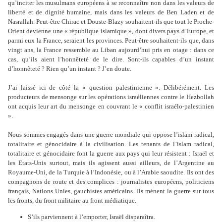
qu’inciter les musulmans européens à se reconnaître non dans les valeurs de
liberté et de dignité humaine, mais dans les valeurs de Ben Laden et de
Nasrallah. Peut-être Chirac et Douste-Blazy souhaitent-ils que tout le Proche-
Orient devienne une « république islamique », dont divers pays d’Europe, et
parmi eux la France, seraient les provinces. Peut-être souhaitent-ils que, dans
vingt ans, la France ressemble au Liban aujourd’hui pris en otage : dans ce
cas, qu’ils aient l’honnêteté de le dire. Sont-ils capables d’un instant
d’honnêteté ? Rien qu’un instant ? J’en doute.
J’ai laissé ici de côté la « question palestinienne ». Délibérément. Les
producteurs de mensonge sur les opérations israéliennes contre le Hezbollah
ont acquis leur art du mensonge en couvrant le « conflit israélo-palestinien
».
Nous sommes engagés dans une guerre mondiale qui oppose l’islam radical,
totalitaire et génocidaire à la civilisation. Les tenants de l’islam radical,
totalitaire et génocidaire font la guerre aux pays qui leur résistent : Israël et
les Etats-Unis surtout, mais ils agissent aussi ailleurs, de l’Argentine au
Royaume-Uni, de la Turquie à l’Indonésie, ou à l’Arabie saoudite. Ils ont des
compagnons de route et des complices : journalistes européens, politiciens
français, Nations Unies, gauchistes américains. Ils mènent la guerre sur tous
les fronts, du front militaire au front médiatique.
S’ils parviennent à l’emporter, Israël disparaîtra.