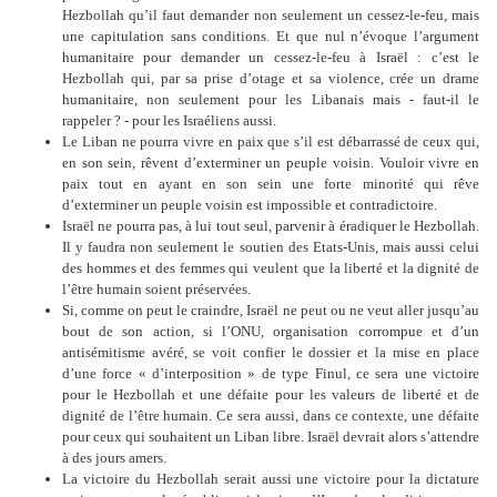
Hezbollah qu’il faut demander non seulement un cessez-le-feu, mais
une capitulation sans conditions. Et que nul n’évoque l’argument
humanitaire pour demander un cessez-le-feu à Israël : c’est le
Hezbollah qui, par sa prise d’otage et sa violence, crée un drame
humanitaire, non seulement pour les Libanais mais - faut-il le
rappeler ? - pour les Israéliens aussi.
Le Liban ne pourra vivre en paix que s’il est débarrassé de ceux qui,
en son sein, rêvent d’exterminer un peuple voisin. Vouloir vivre en
paix tout en ayant en son sein une forte minorité qui rêve
d’exterminer un peuple voisin est impossible et contradictoire.
Israël ne pourra pas, à lui tout seul, parvenir à éradiquer le Hezbollah.
Il y faudra non seulement le soutien des Etats-Unis, mais aussi celui
des hommes et des femmes qui veulent que la liberté et la dignité de
l’être humain soient préservées.
Si, comme on peut le craindre, Israël ne peut ou ne veut aller jusqu’au
bout de son action, si l’ONU, organisation corrompue et d’un
antisémitisme avéré, se voit confier le dossier et la mise en place
d’une force « d’interposition » de type Finul, ce sera une victoire
pour le Hezbollah et une défaite pour les valeurs de liberté et de
dignité de l’être humain. Ce sera aussi, dans ce contexte, une défaite
pour ceux qui souhaitent un Liban libre. Israël devrait alors s’attendre
à des jours amers.
La victoire du Hezbollah serait aussi une victoire pour la dictature