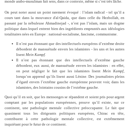
monde arabo-musulman fait sens, dans ce contexte, même si c’est très lâche.
On peut noter aussi un point rarement évoqué : l’islam radical - tel qu’il a
cours tant dans la mouvance d'al-Qaida, que dans celle du Hezbollah, en
passant par la nébuleuse Ahmadinejad -, n’est pas l’islam, mais un dogme
politique dans lequel entrent bien des ingrédients empruntés aux idéologies
totalitaires nées en Europe : national-socialisme, fascisme, communisme.
Il n’est pas étonnant que des intellectuels européens d’extrême droite
débordent de mansuétude envers les islamistes - les uns et les autres
lisent
Mein Kampf
.
Il n’est pas étonnant que des intellectuels d’extrême gauche
débordent, eux aussi, de mansuétude envers les islamistes : en effet,
on peut négliger le fait que les islamistes lisent
Mein Kampf
,
lorsqu’on apprend qu’ils lisent aussi Lénine. Des journalistes pleins
d’égard envers l’extrême gauche européenne peuvent voir, dans les
islamistes, des lointains cousins de l’extrême gauche.
Quoi qu’il en soit, que les mensonges se répandent et soient pris pour argent
comptant par les populations européennes, prouve qu’il existe, sur ce
continent, une pathologie mentale collective préoccupante. Le fait que
quasiment tous les dirigeants politiques européens, Chirac en tête,
contribuent à cette pathologie mentale collective, est extrêmement
inquiétant pour le futur de ce continent.