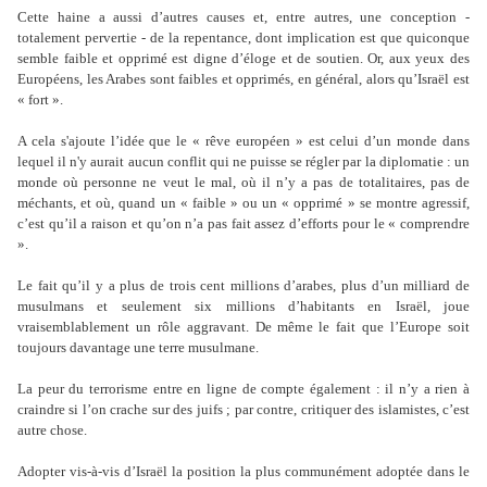
Cette haine a aussi d’autres causes et, entre autres, une conception -
totalement pervertie - de la repentance, dont implication est que quiconque
semble faible et opprimé est digne d’éloge et de soutien. Or, aux yeux des
Européens, les Arabes sont faibles et opprimés, en général, alors qu’Israël est
« fort ».
A cela s'ajoute l’idée que le « rêve européen » est celui d’un monde dans
lequel il n'y aurait aucun conflit qui ne puisse se régler par la diplomatie : un
monde où personne ne veut le mal, où il n’y a pas de totalitaires, pas de
méchants, et où, quand un « faible » ou un « opprimé » se montre agressif,
c’est qu’il a raison et qu’on n’a pas fait assez d’efforts pour le « comprendre
».
Le fait qu’il y a plus de trois cent millions d’arabes, plus d’un milliard de
musulmans et seulement six millions d’habitants en Israël, joue
vraisemblablement un rôle aggravant. De même le fait que l’Europe soit
toujours davantage une terre musulmane.
La peur du terrorisme entre en ligne de compte également : il n’y a rien à
craindre si l’on crache sur des juifs ; par contre, critiquer des islamistes, c’est
autre chose.
Adopter vis-à-vis d’Israël la position la plus communément adoptée dans le