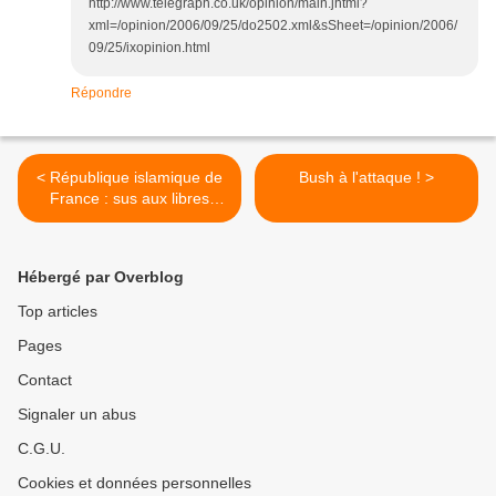
http://www.telegraph.co.uk/opinion/main.jhtml?
xml=/opinion/2006/09/25/do2502.xml&sSheet=/opinion/2006/
09/25/ixopinion.html
Répondre
< République islamique de
Bush à l'attaque ! >
France : sus aux libres
penseurs
Hébergé par Overblog
Top articles
Pages
Contact
Signaler un abus
C.G.U.
Cookies et données personnelles