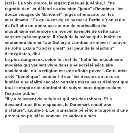
[ats] - La voix douce, le regard presque juvénile, il "ne
regrette rien" et défend sa décision "juste" d'imprimer "les
douze visages de Mahomet", jugés offensants par les
musulmans. "Ce qui vient de se passer à Berlin où on retire
de l'affiche un opéra par crainte de représailles de
musulmans est encore un nouvel exemple de cette auto-
censure préoccupante. Il s'agit de la même qui a incité en
septembre dernier Tate Gallery à Londres à enlever l' oeuvre
de John Latam "God is great" par peur de la réaction"
d'intégristes, dit-il.
Le plus dangereux, selon lui, est de "trahir les musulmans
modérés qui veulent vivre dans une société séculaire
occidentale, où la religion est une affaire privée". Cette crise
a été "bénéfique", estime-t-il car "les dessins ont mis en
lumière une réalité cachée: certains musulmans désirent que
tout le monde soit contraint de suivre leurs dogmes dans
l'espace public".
"Il y a tellement de religions qui ont des tabous. S'ils
devaient tous être respectés, le Danemark serait une
dictature", ajoute-t-il. Le journaliste bénéficie toujours d'une
protection policière comme les caricaturistes.