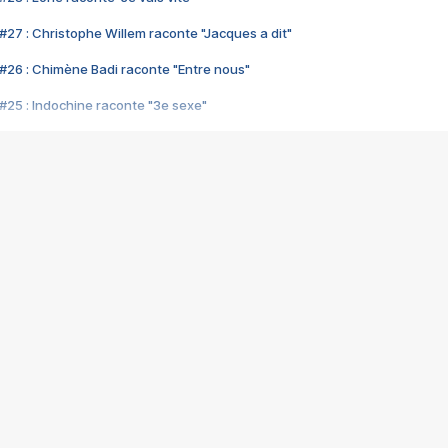
#27 : Christophe Willem raconte "Jacques a dit"
#26 : Chimène Badi raconte "Entre nous"
#25 : Indochine raconte "3e sexe"
#24 : Zaho raconte "C'est chelou"
#23 : Patrick Bruel raconte "Au café des délices"
#22 : Kyo raconte "Le chemin"
#21 : Nolwenn Leroy raconte "Cassé"
#20 : Patrick Hernandez raconte "Born to be alive"
#19 : Lorie raconte "Près de moi"
#18 : Michael Jones raconte "A nos actes manqués" (avec Jean-Jacque
#17 : Khaled raconte "Aïcha"
#16 : Corneille raconte "Parce qu'on vient de loin"