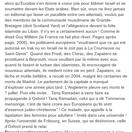
alors qu'Eurabia s'en donne à coeur joie pour blâmer Israël et se
soumettre devant les Etats arabes. Bien sûr, vous ne lirez jamais
un éditorial qui fasse un parallèle entre ces attentats, voulus par
des membres de la communauté musulmane de Grande-
Bretagne (dixit Scotland Yard) et l'allégeance devant la folie
islamiste au Liban. Il n'y en a certainement aucun ! Comme le
disait Guy Millière (la France ne fait plus rêver, Pages après
page, 2006), les politiciens européens "voudraient que ce qui est
autorisé en Irak ou en Israël ne le soit pas à La Courneuve ou
Saint-Denis". Quand des Prodi, des Chirac, des Zapatero se
prostituent à Beyrouth, nous souillant par là-même avec eux,
quand ils lissent le turban des islamistes, ils encouragent de
nouveaux attentats, ils mettent notre vie en péril. Zapatero, ce
lâche et inutile bellâtre, a reculé en 2004, malgré les centaines de
morts de Madrid. Le parlement de la capitale a manqué
d'exploser une année plus tard. L'Angleterre pleure ses morts le
7 juillet. Puis elle invite... Tariq Ramadan a venir faire sa
propagande à Oxford ! Tariq Ramadan, celui qui a dit "l'immense
mensonge, c'est de faire croire aux Européens qu'ils sont
d'essence judéo-chrétienne" ! Ce malade, qui appelle à la
lapidation des femmes pour adultère ! Invité dans une université !
Après l'université de Fribourg, en Suisse, qui se déshonore, celle
d'Oxford prend le relai.