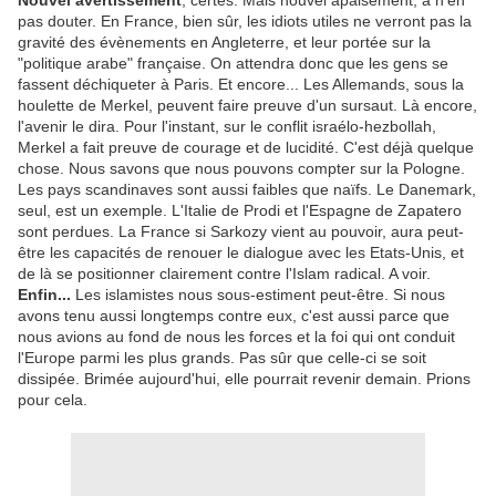
Nouvel avertissement
, certes. Mais nouvel apaisement, à n'en
pas douter. En France, bien sûr, les idiots utiles ne verront pas la
gravité des évènements en Angleterre, et leur portée sur la
"politique arabe" française. On attendra donc que les gens se
fassent déchiqueter à Paris. Et encore... Les Allemands, sous la
houlette de Merkel, peuvent faire preuve d'un sursaut. Là encore,
l'avenir le dira. Pour l'instant, sur le conflit israélo-hezbollah,
Merkel a fait preuve de courage et de lucidité. C'est déjà quelque
chose. Nous savons que nous pouvons compter sur la Pologne.
Les pays scandinaves sont aussi faibles que naïfs. Le Danemark,
seul, est un exemple. L'Italie de Prodi et l'Espagne de Zapatero
sont perdues. La France si Sarkozy vient au pouvoir, aura peut-
être les capacités de renouer le dialogue avec les Etats-Unis, et
de là se positionner clairement contre l'Islam radical. A voir.
Enfin...
Les islamistes nous sous-estiment peut-être. Si nous
avons tenu aussi longtemps contre eux, c'est aussi parce que
nous avions au fond de nous les forces et la foi qui ont conduit
l'Europe parmi les plus grands. Pas sûr que celle-ci se soit
dissipée. Brimée aujourd'hui, elle pourrait revenir demain. Prions
pour cela.