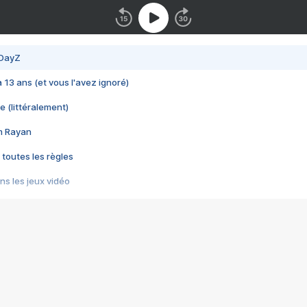
 DayZ
 a 13 ans (et vous l'avez ignoré)
e (littéralement)
im Rayan
 toutes les règles
s les jeux vidéo
us choquant de Rockstar ? - Le scandale BULLY
e plus moche de Steam
du RÊVE tourne au CAUCHEMAR
pendant 8 heures
it… à tort