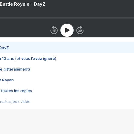
 Battle Royale - DayZ
 DayZ
 a 13 ans (et vous l'avez ignoré)
e (littéralement)
im Rayan
 toutes les règles
s les jeux vidéo
us choquant de Rockstar ? - Le scandale BULLY
e plus moche de Steam
du RÊVE tourne au CAUCHEMAR