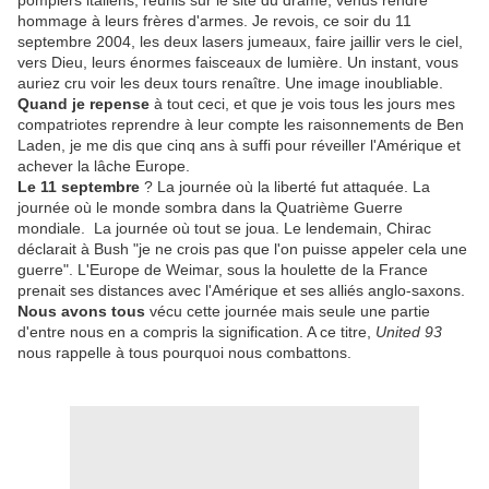
pompiers italiens, réunis sur le site du drame, venus rendre
hommage à leurs frères d'armes. Je revois, ce soir du 11
septembre 2004, les deux lasers jumeaux, faire jaillir vers le ciel,
vers Dieu, leurs énormes faisceaux de lumière. Un instant, vous
auriez cru voir les deux tours renaître. Une image inoubliable.
Quand je repense
à tout ceci, et que je vois tous les jours mes
compatriotes reprendre à leur compte les raisonnements de Ben
Laden, je me dis que cinq ans à suffi pour réveiller l'Amérique et
achever la lâche Europe.
Le 11 septembre
? La journée où la liberté fut attaquée. La
journée où le monde sombra dans la Quatrième Guerre
mondiale. La journée où tout se joua. Le lendemain, Chirac
déclarait à Bush "je ne crois pas que l'on puisse appeler cela une
guerre". L'Europe de Weimar, sous la houlette de la France
prenait ses distances avec l'Amérique et ses alliés anglo-saxons.
Nous avons tous
vécu cette journée mais seule une partie
d'entre nous en a compris la signification. A ce titre,
United 93
nous rappelle à tous pourquoi nous combattons.