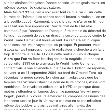
sur les chaînes françaises l'année passée. Je craignais revoir les
mêmes scènes. Je craignais saturer.
Mais
United 93
n'a rien à voir avec tout ce que j'ai vu sur cette
journée de l'infamie. Les scènes sont si brutes, si vraies qu'on en
a le souffle coupé. Rarement, je dois le dire, je n'ai vu un film qui
m'ait fait une telle impression. Voir le chef de la FAA être
estomaqué par l'annonce de l'attaque, être témoin du désarroi de
l'officier, abasourdi de voir, en direct, la seconde attaque contre le
World Trade Center, est bouleversant. La caméra est pudique
sans censurer. Vous voyez tout, ou presque. Et pourtant, vous
n'avez jamais l'impression que le réalisateur a cherché à en faire
trop. Il montre la réalité. Et c'est cette réalité qui vous choque.
Alors que l'on
va fêter les cinq ans de la tragédie, je repense à
ce 30 juillet 1999 où je gravissais le World Trade Center et
contemplais la vue splendide sur la baie de l'Hudson. Je repense,
souvent, à ce 11 septembre 2004, au bord de Ground Zero, où
j'écoutais, la gorge serrée, le violon qui miaulait alors que les
familles des victimes listaient le nom de leurs proches, d'une voix
tremblante. Je revois cet officier de la NYPD de presque deux
mètres s'effondrer en larmes devant le panneau "we will never
forget", peints aux couleurs américaines, composé des noms des
innocents tués ce jour-là. Je revois ces marins et ces militaires,
même des bobbys anglais, des militaires allemands, des