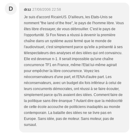
D
drzz
27/08/2006 22:58
Je suis d'accord RicainUS. D'ailleurs, les Etats-Unis se
nomment "the land of the free", le pays de l'homme libre. Vous
êtes libre d'essayer, de vous débrouiller. C'est le pays de
l'opportunité. Si Fox News a réussi à devenir la première
chaîne dans un système aussi fermé que le monde de
l'audiovisuel, c'est simplement parce qu'elle a présenté à ses
télespectateurs des analyses et des idées qui ont convaincu.
Elle est devenue n-1. Il serait impossible qu'une chaîne
concurrence TF1 en France, même l'Etat lui-même agirait
pour empêcher la libre concurrence. Voyez les
néoconservateurs d'une part, et l'ENA d'autre part. Les
néconservateurs, avec un budget dix fois inférieur à celui de
leurs concurrents démocrates, ont réussi à se faire écouter,
simplement parce qu'ils avaient des idées. Comment faire de
la politique sans être énarque ? Autant dire que la médiocrité
de cette école accouche de politiciens inadaptés au monde
contemporain. La bataille des idées ne se livre pas en
Europe. Sans idée, pas de moteur. Sans moteur, pas de
sursaut.