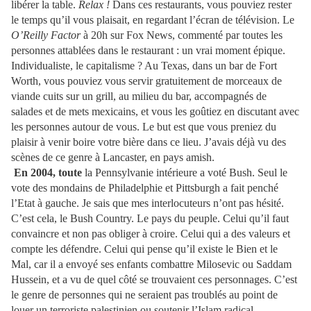
libérer la table.
Relax !
Dans ces restaurants, vous pouviez rester
le temps qu’il vous plaisait, en regardant l’écran de télévision. Le
O’Reilly Factor
à 20h sur Fox News, commenté par toutes les
personnes attablées dans le restaurant : un vrai moment épique.
Individualiste, le capitalisme ? Au Texas, dans un bar de Fort
Worth, vous pouviez vous servir gratuitement de morceaux de
viande cuits sur un grill, au milieu du bar, accompagnés de
salades et de mets mexicains, et vous les goûtiez en discutant avec
les personnes autour de vous. Le but est que vous preniez du
plaisir à venir boire votre bière dans ce lieu. J’avais déjà vu des
scènes de ce genre à Lancaster, en pays amish.
En 2004, toute
la Pennsylvanie
intérieure a voté Bush. Seul le
vote des mondains de Philadelphie et Pittsburgh a fait penché
l’Etat à gauche. Je sais que mes interlocuteurs n’ont pas hésité.
C’est cela, le Bush Country. Le pays du peuple. Celui qu’il faut
convaincre et non pas obliger à croire. Celui qui a des valeurs et
compte les défendre. Celui qui pense qu’il existe le Bien et le
Mal, car il a envoyé ses enfants combattre Milosevic ou Saddam
Hussein, et a vu de quel côté se trouvaient ces personnages. C’est
le genre de personnes qui ne seraient pas troublés au point de
louer un terroriste palestinien ou soutenir l’Islam radical.