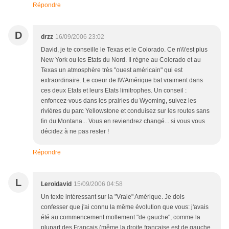
Répondre
D
drzz
16/09/2006 23:02
David, je te conseille le Texas et le Colorado. Ce n\\\'est plus
New York ou les Etats du Nord. Il règne au Colorado et au
Texas un atmosphère très "ouest américain" qui est
extraordinaire. Le coeur de l\\\'Amérique bat vraiment dans
ces deux Etats et leurs Etats limitrophes. Un conseil :
enfoncez-vous dans les prairies du Wyoming, suivez les
rivières du parc Yellowstone et conduisez sur les routes sans
fin du Montana... Vous en reviendrez changé... si vous vous
décidez à ne pas rester !
Répondre
L
Leroidavid
15/09/2006 04:58
Un texte intéressant sur la "Vraie" Amérique. Je dois
confesser que j'ai connu la même évolution que vous: j'avais
été au commencement mollement "de gauche", comme la
plupart des Français (même la droite française est de gauche