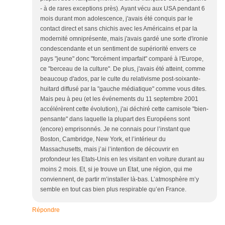
- à de rares exceptions près). Ayant vécu aux USA pendant 6
mois durant mon adolescence, j'avais été conquis par le
contact direct et sans chichis avec les Américains et par la
modernité omniprésente, mais j'avais gardé une sorte d'ironie
condescendante et un sentiment de supériorité envers ce
pays "jeune" donc "forcément imparfait" comparé à l'Europe,
ce "berceau de la culture". De plus, j'avais été atteint, comme
beaucoup d'ados, par le culte du relativisme post-soixante-
huitard diffusé par la "gauche médiatique" comme vous dites.
Mais peu à peu (et les événements du 11 septembre 2001
accélérèrent cette évolution), j'ai déchiré cette camisole "bien-
pensante" dans laquelle la plupart des Européens sont
(encore) emprisonnés. Je ne connais pour l’instant que
Boston, Cambridge, New York, et l’intérieur du
Massachusetts, mais j’ai l’intention de découvrir en
profondeur les Etats-Unis en les visitant en voiture durant au
moins 2 mois. Et, si je trouve un Etat, une région, qui me
conviennent, de partir m’installer là-bas. L’atmosphère m’y
semble en tout cas bien plus respirable qu’en France.
Répondre