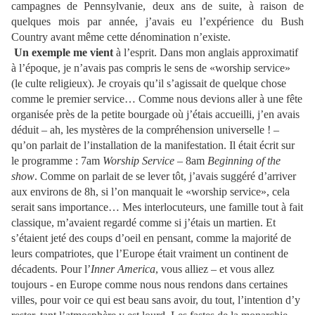
campagnes de Pennsylvanie, deux ans de suite, à raison de
quelques mois par année, j’avais eu l’expérience du Bush
Country avant même cette dénomination n’existe.
Un exemple me vient
à l’esprit. Dans mon anglais approximatif
à l’époque, je n’avais pas compris le sens de «worship service»
(le culte religieux). Je croyais qu’il s’agissait de quelque chose
comme le premier service… Comme nous devions aller à une fête
organisée près de la petite bourgade où j’étais accueilli, j’en avais
déduit – ah, les mystères de la compréhension universelle ! –
qu’on parlait de l’installation de la manifestation.
Il était écrit sur
le programme : 7am
Worship Service
– 8am
Beginning of the
show
.
Comme on parlait de se lever tôt, j’avais suggéré d’arriver
aux environs de 8h, si l’on manquait le «worship service», cela
serait sans importance… Mes interlocuteurs, une famille tout à fait
classique, m’avaient regardé comme si j’étais un martien. Et
s’étaient jeté des coups d’oeil en pensant, comme la majorité de
leurs compatriotes, que l’Europe était vraiment un continent de
décadents. Pour l’
Inner
America
, vous alliez – et vous allez
toujours - en Europe comme nous nous rendons dans certaines
villes, pour voir ce qui est beau sans avoir, du tout, l’intention d’y