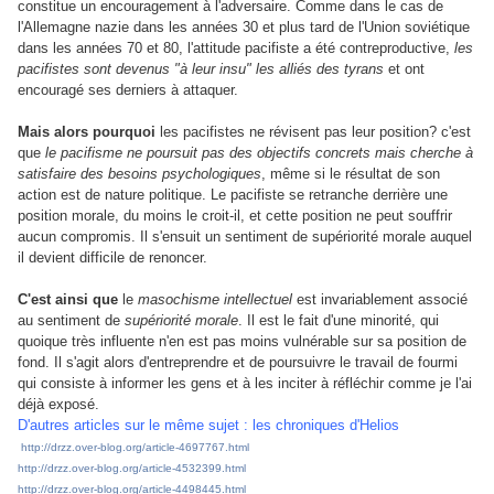
constitue un encouragement à l'adversaire. Comme dans le cas de
l'Allemagne nazie dans les années 30 et plus tard de l'Union soviétique
dans les années 70 et 80, l'attitude pacifiste a été contreproductive,
les
pacifistes sont devenus "à leur insu" les alliés des tyrans
et ont
encouragé ses derniers à attaquer.
Mais alors pourquoi
les pacifistes ne révisent pas leur position? c'est
que
le pacifisme ne poursuit pas des objectifs concrets mais cherche à
satisfaire des besoins psychologiques
, même si le résultat de son
action est de nature politique. Le pacifiste se retranche derrière une
position morale, du moins le croit-il, et cette position ne peut souffrir
aucun compromis. Il s'ensuit un sentiment de supériorité morale auquel
il devient difficile de renoncer.
C'est ainsi que
le
masochisme intellectuel
est invariablement associé
au sentiment de
supériorité morale
. Il est le fait d'une minorité, qui
quoique très influente n'en est pas moins vulnérable sur sa position de
fond. Il s'agit alors d'entreprendre et de poursuivre le travail de fourmi
qui consiste à informer les gens et à les inciter à réfléchir comme je l'ai
déjà exposé.
D'autres articles sur le même sujet : les chroniques d'Helios
http://drzz.over-blog.org/article-4697767.html
http://drzz.over-blog.org/article-4532399.html
http://drzz.over-blog.org/article-4498445.html