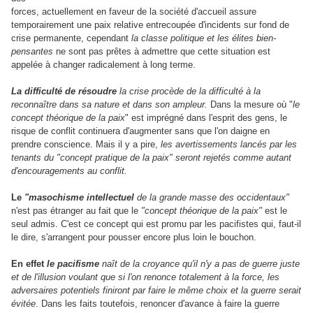
forces, actuellement en faveur de la société d'accueil assure
temporairement une paix relative entrecoupée d'incidents sur fond de
crise permanente, cependant
la classe politique et les élites bien-
pensantes
ne sont pas prêtes à admettre que cette situation est
appelée à changer radicalement à long terme.
La difficulté de résoudre
la crise procède de la difficulté à la
reconnaître dans sa nature et dans son ampleur.
Dans la mesure où "
le
concept théorique de la paix
" est imprégné dans l'esprit des gens, le
risque de conflit continuera d'augmenter sans que l'on daigne en
prendre conscience. Mais il y a pire,
les avertissements lancés par les
tenants du "concept pratique de la paix" seront rejetés comme autant
d'encouragements au conflit.
Le
"masochisme intellectuel
de la grande masse des occidentaux"
n'est pas étranger au fait que le
"concept théorique de la paix"
est le
seul admis. C'est ce concept qui est promu par les pacifistes qui, faut-il
le dire, s'arrangent pour pousser encore plus loin le bouchon.
En effet
le pacifisme
naît de la croyance qu'il n'y a pas de guerre juste
et de l'illusion voulant que si l'on renonce totalement à la force, les
adversaires potentiels finiront par faire le même choix et la guerre serait
évitée
. Dans les faits toutefois, renoncer d'avance à faire la guerre