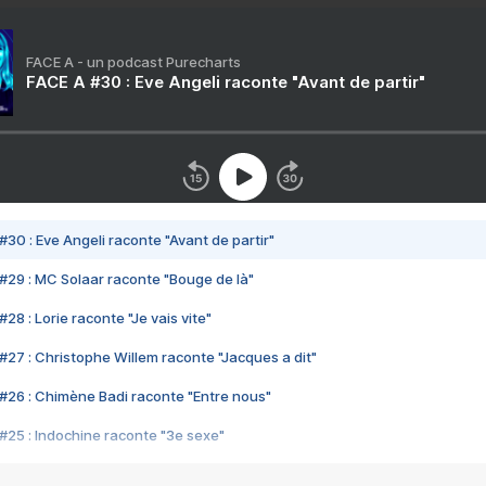
FACE A - un podcast Purecharts
FACE A #30 : Eve Angeli raconte "Avant de partir"
#30 : Eve Angeli raconte "Avant de partir"
#29 : MC Solaar raconte "Bouge de là"
28 : Lorie raconte "Je vais vite"
#27 : Christophe Willem raconte "Jacques a dit"
#26 : Chimène Badi raconte "Entre nous"
#25 : Indochine raconte "3e sexe"
#24 : Zaho raconte "C'est chelou"