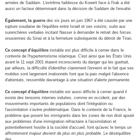
armées de Saddam. L'extrême faiblesse du Koweït face à l'Irak a été
aussi un facteur déterminant dans la décision de Saddam de l'envahir.
Également, la guerre
des six jours en juin 1967 a été causée par une
rupture soudaine de l'équilibre entre Israël et ses voisins, suite aux
surenchères verbales incitant Nasser à demander le retrait des forces
onusiennes du Sinaï et à la fermeture subséquente du détroit de Tiran.
Ce concept d'équilibre
instable est plus difficile à cerner dans le
contexte de l'hyperterrorisme islamique. C'est ainsi que les États Unis
avant le 11 sept 2001 étaient inconscients du danger qui les guettait,
par ailleurs, la difficulté d'identifier clairement l'ennemi et le fait que ses
mobiles sont largement irrationnels font que la paix malgré l'absence
d'attentats, ressemble davantage à une
situation d'alerte permanente.
Ce concept d'équilibre
instable est aussi difficile à cerner quand il
existe des tensions internes induites, comme en occident, par des
mouvements importants de populations dont l'intégration ou
l'assimilation s'avère problématique. Dans le contexte de la France, le
problème que posent les immigrants dans les zones de non droit ajouté
aux problèmes d'une immigration réfractaire à l'assimilation et
potentiellement hostile à la société d'accueil, font qu'avec le temps
un
affrontement majeur devient de plus en plus probable.
Le déséquilibre
des