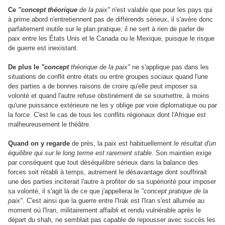
Ce
"concept théorique
de la paix"
n'est valable que pour les pays qui
à prime abord n'entretiennent pas de différends sérieux, il s'avère donc
parfaitement inutile sur le plan pratique; il ne sert à rien de parler de
paix entre les États Unis et le Canada ou le Mexique, puisque le risque
de guerre est inexistant.
De plus le
"concept
théorique de la paix"
ne s'applique pas dans les
situations de conflit entre états ou entre groupes sociaux quand l'une
des parties a de bonnes raisons de croire qu'elle peut imposer sa
volonté et quand l'autre refuse obstinément de se soumettre, à moins
qu'une puissance extérieure ne les y oblige par voie diplomatique ou par
la force. C'est le cas de tous les conflits régionaux dont l'Afrique est
malheureusement le théâtre.
Quand on y regarde
de près, la paix est habituellement
le résultat d'un
équilibre qui sur le long terme est rarement stable
. Son maintien exige
par conséquent que tout déséquilibre sérieux dans la balance des
forces soit rétabli à temps, autrement le désavantage dont souffrirait
une des parties inciterait l'autre à profiter de sa supériorité pour imposer
sa volonté, il s'agit là de ce que j'appellerai le
"concept pratique de la
paix".
C'est ainsi que la guerre entre l'Irak est l'Iran s'est allumée au
moment où l'Iran, militairement affaibli et rendu vulnérable après le
départ du shah, ne semblait pas capable de repousser avec succès les