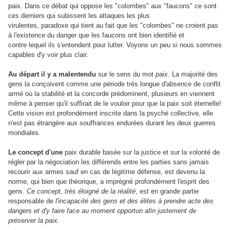
paix. Dans ce débat qui oppose les "colombes" aux "faucons" ce sont
ces derniers qui subissent les attaques les plus
virulentes, paradoxe qui tient au fait que les "colombes" ne croient pas
à l'existence du danger que les faucons ont bien identifié et
contre lequel ils s'entendent pour lutter. Voyons un peu si nous sommes
capables d'y voir plus clair.
Au départ il y a malentendu
sur le sens du mot
paix
. La majorité des
gens la conçoivent comme une période très longue d'absence de conflit
armé où la stabilité et la concorde prédominent, plusieurs en viennent
même à penser qu'il suffirait de le vouloir pour que la paix soit éternelle!
Cette vision est profondément inscrite dans la psyché collective, elle
n'est pas étrangère aux souffrances endurées durant les deux guerres
mondiales.
Le concept d'une
paix durable basée sur la justice et sur la volonté de
régler par la négociation les différends entre les parties sans jamais
recourir aux armes sauf en cas de légitime défense, est devenu la
norme, qui bien que théorique, a imprégné profondément l'esprit des
gens.
Ce concept, très éloigné de la réalité
, est en grande partie
responsable de
l'incapacité des gens et des élites à prendre acte des
dangers et d'y faire face au moment opportun afin justement de
préserver la paix.