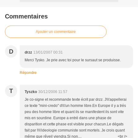
Commentaires
Ajouter un commentaire
D
drzz
13/01/2007 00:31
Merci Tysko. Je prie avec toi pour le sursaut se produisse.
Répondre
T
Tyszko
30/12/2006 11:57
Je co-signe et recommande texte écrit par drzz. J\\\'appellerai
ce texte "mini-credo" d\\\'un homme libre.En Europe il y a trés
peu des homme libre et quant ils se manifestent ils sont vite
mis en sourdine. Europe a entré dans une phase de
disparition et cette phase est visible pour chacun.Le dégats
fait par l\\\'ideologie communiste sont mortels. Je crois quant
même que rêveil viendra.Si non.... <br />