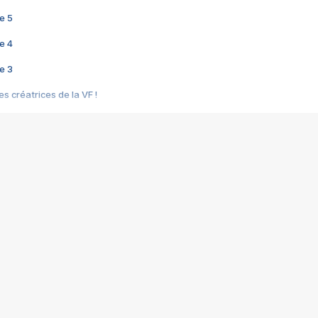
e 5
e 4
e 3
s créatrices de la VF !
e 2
e 1
e Mektoub My Love arrive enfin ! Rencontre avec Shaïn Boumedine et Sal
i : après Toni en famille
elle réalise le bouleversant Dites lui que je l'aime
ais ! Rencontre autour de Vie privée de Rebecca Zlotowski
 de Marguerite, Grave... Rencontre avec Ella Rumpf
 Les Rêveurs, un film intime sur la santé mentale