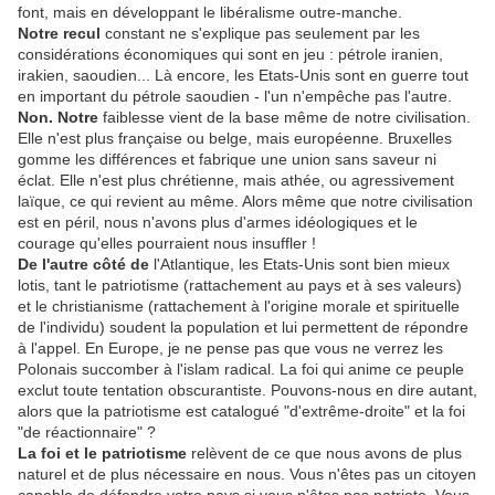
font, mais en développant le libéralisme outre-manche.
Notre recul
constant ne s'explique pas seulement par les
considérations économiques qui sont en jeu : pétrole iranien,
irakien, saoudien... Là encore, les Etats-Unis sont en guerre tout
en important du pétrole saoudien - l'un n'empêche pas l'autre.
Non. Notre
faiblesse vient de la base même de notre civilisation.
Elle n'est plus française ou belge, mais européenne. Bruxelles
gomme les différences et fabrique une union sans saveur ni
éclat. Elle n'est plus chrétienne, mais athée, ou agressivement
laïque, ce qui revient au même. Alors même que notre civilisation
est en péril, nous n'avons plus d'armes idéologiques et le
courage qu'elles pourraient nous insuffler !
De l'autre côté de
l'Atlantique, les Etats-Unis sont bien mieux
lotis, tant le patriotisme (rattachement au pays et à ses valeurs)
et le christianisme (rattachement à l'origine morale et spirituelle
de l'individu) soudent la population et lui permettent de répondre
à l'appel. En Europe, je ne pense pas que vous ne verrez les
Polonais succomber à l'islam radical. La foi qui anime ce peuple
exclut toute tentation obscurantiste. Pouvons-nous en dire autant,
alors que la patriotisme est catalogué "d'extrême-droite" et la foi
"de réactionnaire" ?
La foi et le patriotisme
relèvent de ce que nous avons de plus
naturel et de plus nécessaire en nous. Vous n'êtes pas un citoyen