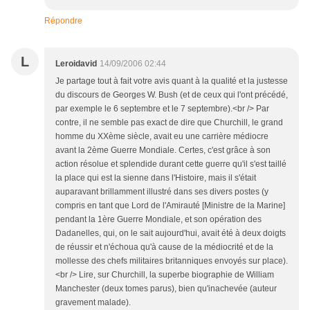
Répondre
L
Leroidavid
14/09/2006 02:44
Je partage tout à fait votre avis quant à la qualité et la justesse
du discours de Georges W. Bush (et de ceux qui l'ont précédé,
par exemple le 6 septembre et le 7 septembre).<br /> Par
contre, il ne semble pas exact de dire que Churchill, le grand
homme du XXème siècle, avait eu une carrière médiocre
avant la 2ème Guerre Mondiale. Certes, c'est grâce à son
action résolue et splendide durant cette guerre qu'il s'est taillé
la place qui est la sienne dans l'Histoire, mais il s'était
auparavant brillamment illustré dans ses divers postes (y
compris en tant que Lord de l'Amirauté [Ministre de la Marine]
pendant la 1ère Guerre Mondiale, et son opération des
Dadanelles, qui, on le sait aujourd'hui, avait été à deux doigts
de réussir et n'échoua qu'à cause de la médiocrité et de la
mollesse des chefs militaires britanniques envoyés sur place).
<br /> Lire, sur Churchill, la superbe biographie de William
Manchester (deux tomes parus), bien qu'inachevée (auteur
gravement malade).