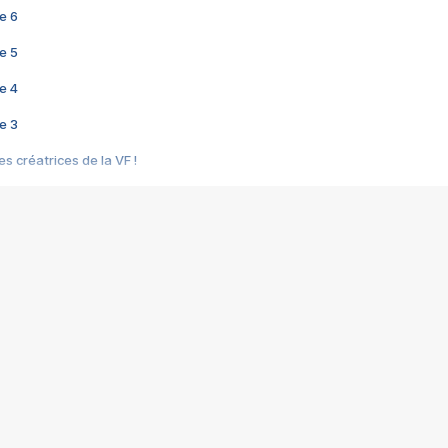
e 6
e 5
e 4
e 3
s créatrices de la VF !
e 2
e 1
e Mektoub My Love arrive enfin ! Rencontre avec Shaïn Boumedine et Sal
i : après Toni en famille
elle réalise le bouleversant Dites lui que je l'aime
ais ! Rencontre autour de Vie privée de Rebecca Zlotowski
 de Marguerite, Grave... Rencontre avec Ella Rumpf