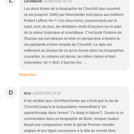
L
Leroidavid
15/09/2006 05:10
Les deux tomes de la biographie de Churchill (qui couvrent
sa vie jusqu'en 1940) par Manchester sont parus aux éditions
Robert Laffont.<br /> Ces deux livres, passionnants par le
sujet, sont, de plus, de véritables chefs-d'oeuvres sur le plan
de la valeur historique et scientifique. C'est toute l'histoire de
l'Europe qui est retracée et mise en perspective à travers la
vie palpitante et bien remplie de Churchill. Le style est
nettement au-dessus de ce qu'on trouve dans les biographies
courantes, le contenu est dense, les idées claires et bien
ordonnées.<br /> Bref, il faut les lire......
Répondre
D
drzz
14/09/2006 10:00
Il me semble que c'est Manchester qui a écrit que la vie de
Churchill jusqu'à la cinquantaine ressemblait à "un
apprentissage dans l'erreur" ("a study in failure"). J'avais lu ce
commentaire dans un biographie de Bush, lorsque l'auteur
faisait une comparaison entre le génial Premier ministre
anglais et son digne successeur à la tête du monde libre.