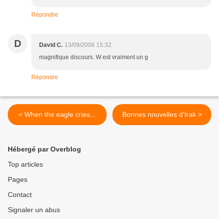
Répondre
D
David C.
13/09/2006 15:32
magnifique discours. W est vraiment un g
Répondre
< When the eagle cries...
Bonnes nouvelles d'Irak >
Hébergé par Overblog
Top articles
Pages
Contact
Signaler un abus