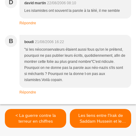
D
david martin
22/08/2006 08:10
Les islamistes ont souvent la parole à la télé, il me semble
Répondre
B
boudi
21/08/2006 16:22
"si les néoconservateurs étaient aussi fous qu'on le prétend,
pourquoi ne pas publier leurs écrits, quotidiennement, afin de
montrer cette folie au plus grand nombre"C'est ridicule.
Pourquoi on ne donne pas la parole aux néo-nazis s'ils sont
si méchants ? Pourquoi ne la donne t-on pas aux
islamistes.Voilà copain.
Répondre
< La guerre contre la
Les liens entre l'Irak de
terreur en chiffres
Saddam Hussein et le
terrorisme (1992-2003) >