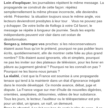
Loin d'expliquer
, les journalistes répètent le même message. La
propagande se construit de cette façon: répétez
sempiternellement la même phrase incorrecte, elle deviendra
vérité. Présentez la situation toujours sous le même angle, vos
lecteurs deviendront presbytes à leur tour . Vous ne pouvez pas
y échapper. De votre boîte de Kellogs à votre Cd favori, le
message se répète à longueur de journée. Seuls les esprits
indépendants peuvent voir clair dans cet océan de
désinformation.
Songez-y, interrogez vos
proches: si les néoconservateurs
étaient aussi fous qu'on le prétend, pourquoi ne pas publier leurs
écrits, quotidiennement, afin de montrer cette folie au plus grand
nombre? S'ils étaient aussi ignorants, vils et simplets, pourquoi
ne pas les inviter sur des plateaux de télévision, pour les livrer en
pâture au jugement général ? Pourquoi ne les connaît-on pas ?
Pourquoi ne les lisons-nous jamais ?
La réalité
, c'est que la France est soumise à une propagande
tenace qui tend à la maintenir dans un état d'ignorance inégalé
dans le monde développé. Ce monde avance, débat, juge et
dispute. La France vogue sur mer d'huile de nouvelles digérées,
orientées, aseptisées, détournées, vidées de leur substance.
Tous les jours, le lecteur, l'auditeur ou le téléspectateur est pris
pour un idiot, un ignare, un naïf, un demeuré.