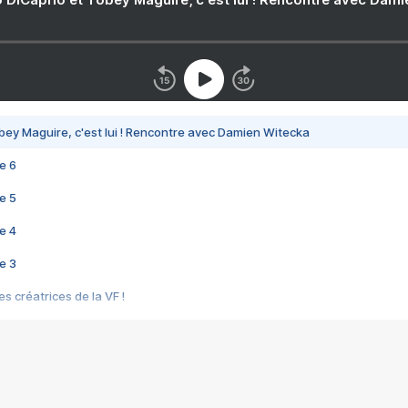
bey Maguire, c'est lui ! Rencontre avec Damien Witecka
e 6
e 5
e 4
e 3
s créatrices de la VF !
e 2
e 1
e Mektoub My Love arrive enfin ! Rencontre avec Shaïn Boumedine et Sal