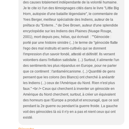
des causes totalement indépendante de la volonté humaine.
Je te cite ici l'un des témoignages cités dans le livre "Little Big
Horn, autopsie d'une bataille légendaire", le commentaire de
Yves Berger, meilleur spécialiste des Indiens, auteur de la
préface du "Enterre..." de Dee Brown, auteur d'une splendide
encyclopédie sur les Indiens des Plaines (Nuage Rouge,
2001), mort depuis peu, hélas, qui écrivait : ""Génocide :
porté par une histoire sinistre (...) le terme de "génocide flatte
l'ego des mal instruits et semi-cultivés qui se donnent
l'impression d'un savoir fondé, attesté et définitif. Ils versent
volontiers dans l'inflation satisfaite. (...) Surtout, il alimente l'un
des sentiments les plus répandus en Europe, pour ne parler
que ce continent : l'antiaméricanisme. (...) Quantité de gens
pensent que les colons (les Blancs) ont cherché à anéantir
les Indiens (...) ceux de l'Amérique du Nord. Rien n'est plus
faux." <br /> Ceux qui cherchent à inventer un génocide en
Amérique du Nord cherchent, surtout, à créer un équivalent
des horreurs que l'Europe a produit et encouragé, que ce soit
pendant la 2e guerre ou pendant la guerre froide. La gauche
voit des génocides là où il n'y en a pas et nient ceux qui ont
existé.