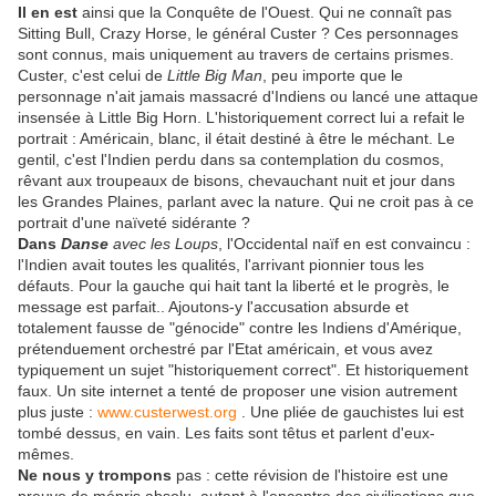
Il en est
ainsi que la Conquête de l'Ouest. Qui ne connaît pas
Sitting Bull, Crazy Horse, le général Custer ? Ces personnages
sont connus, mais uniquement au travers de certains prismes.
Custer, c'est celui de
Little Big Man
, peu importe que le
personnage n'ait jamais massacré d'Indiens ou lancé une attaque
insensée à Little Big Horn. L'historiquement correct lui a refait le
portrait : Américain, blanc, il était destiné à être le méchant. Le
gentil, c'est l'Indien perdu dans sa contemplation du cosmos,
rêvant aux troupeaux de bisons, chevauchant nuit et jour dans
les Grandes Plaines, parlant avec la nature. Qui ne croit pas à ce
portrait d'une naïveté sidérante ?
Dans
Danse
avec les Loups
, l'Occidental naïf en est convaincu :
l'Indien avait toutes les qualités, l'arrivant pionnier tous les
défauts. Pour la gauche qui hait tant la liberté et le progrès, le
message est parfait.. Ajoutons-y l'accusation absurde et
totalement fausse de "génocide" contre les Indiens d'Amérique,
prétenduement orchestré par l'Etat américain, et vous avez
typiquement un sujet "historiquement correct". Et historiquement
faux. Un site internet a tenté de proposer une vision autrement
plus juste :
www.custerwest.org
. Une pliée de gauchistes lui est
tombé dessus, en vain. Les faits sont têtus et parlent d'eux-
mêmes.
Ne nous y trompons
pas : cette révision de l'histoire est une