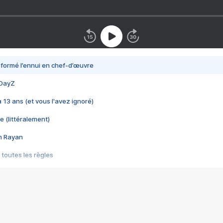
nsformé l’ennui en chef-d’œuvre
 DayZ
 a 13 ans (et vous l'avez ignoré)
e (littéralement)
im Rayan
 toutes les règles
s les jeux vidéo
us choquant de Rockstar ? - Le scandale BULLY
e plus moche de Steam