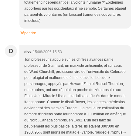
totalement indépendant de la volonté humaine ?"Epidémies
apportées par les occidentaux il me semble. Certaines étaient
paraient-ils volontaires (en laissant trainer des couvertures
infectées).
Répondre
D
drzz
15/08/2006 15:53
Ton professeur s'appuie sur les chiffres avancés par le
professeur de Stannard, un marxiste antisémite, et sur ceux
de Ward Churchill, professeur viré de l'université du Colorado
pour plagiat et malhonnêteté intellectuelle. Les deux
personnages, appuyés par Howard Zinn et Russel Thornton,
entre autres, ont une réputation proche du zéro absolu aux
Etats-Unis. Miracle ! Ils sont traduits et diffusés dans le monde
francophone. Comme le disait Bawer, les cancres américains
deviennent des stars en Europe... La meilleure estimation du
nombre d'Indiens porte leur nombre à 1.1 million en Amérique
du Nord, Canada compris, en 1492. L'un des taux de
peuplement les plus bas de la terre. Ils étaient 300'000 en
1900. 95% sont morts de maladie (variole, rougeole, typhus) -