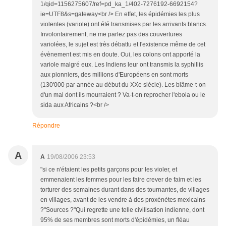
1/qid=1156275607/ref=pd_ka_1/402-7276192-6692154?
ie=UTF8&s=gateway<br /> En effet, les épidémies les plus
violentes (variole) ont été transmises par les arrivants blancs.
Involontairement, ne me parlez pas des couvertures
variolées, le sujet est très débattu et l'existence même de cet
évènement est mis en doute. Oui, les colons ont apporté la
variole malgré eux. Les Indiens leur ont transmis la syphillis
aux pionniers, des millions d'Européens en sont morts
(130'000 par année au début du XXe siècle). Les blâme-t-on
d'un mal dont ils mourraient ? Va-t-on reprocher l'ebola ou le
sida aux Africains ?<br />
Répondre
A
A
19/08/2006 23:53
"si ce n'étaient les petits garçons pour les violer, et
emmenaient les femmes pour les faire crever de faim et les
torturer des semaines durant dans des tournantes, de villages
en villages, avant de les vendre à des proxénètes mexicains
?"Sources ?"Qui regrette une telle civilisation indienne, dont
95% de ses membres sont morts d'épidémies, un fléau