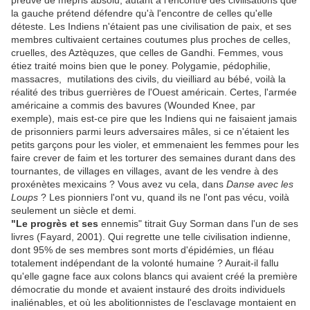
preuve de mépris absolu, autant à l'encontre des civilisations que
la gauche prétend défendre qu'à l'encontre de celles qu'elle
déteste. Les Indiens n'étaient pas une civilisation de paix, et ses
membres cultivaient certaines coutumes plus proches de celles,
cruelles, des Aztèquzes, que celles de Gandhi. Femmes, vous
étiez traité moins bien que le poney. Polygamie, pédophilie,
massacres, mutilations des civils, du vieilliard au bébé, voilà la
réalité des tribus guerrières de l'Ouest américain. Certes, l'armée
américaine a commis des bavures (Wounded Knee, par
exemple), mais est-ce pire que les Indiens qui ne faisaient jamais
de prisonniers parmi leurs adversaires mâles, si ce n'étaient les
petits garçons pour les violer, et emmenaient les femmes pour les
faire crever de faim et les torturer des semaines durant dans des
tournantes, de villages en villages, avant de les vendre à des
proxénètes mexicains ? Vous avez vu cela, dans
Danse avec les
Loups
? Les pionniers l'ont vu, quand ils ne l'ont pas vécu, voilà
seulement un siècle et demi.
"Le progrès et ses
ennemis" titrait Guy Sorman dans l'un de ses
livres (Fayard, 2001). Qui regrette une telle civilisation indienne,
dont 95% de ses membres sont morts d'épidémies, un fléau
totalement indépendant de la volonté humaine ? Aurait-il fallu
qu'elle gagne face aux colons blancs qui avaient créé la première
démocratie du monde et avaient instauré des droits individuels
inaliénables, et où les abolitionnistes de l'esclavage montaient en