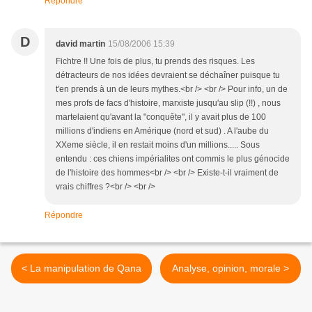
Répondre
D
david martin
15/08/2006 15:39
Fichtre !! Une fois de plus, tu prends des risques. Les
détracteurs de nos idées devraient se déchaîner puisque tu
t'en prends à un de leurs mythes.<br /> <br /> Pour info, un de
mes profs de facs d'histoire, marxiste jusqu'au slip (!!) , nous
martelaient qu'avant la "conquête", il y avait plus de 100
millions d'indiens en Amérique (nord et sud) . A l'aube du
XXeme siècle, il en restait moins d'un millions..... Sous
entendu : ces chiens impérialites ont commis le plus génocide
de l'histoire des hommes<br /> <br /> Existe-t-il vraiment de
vrais chiffres ?<br /> <br />
Répondre
< La manipulation de Qana
Analyse, opinion, morale >